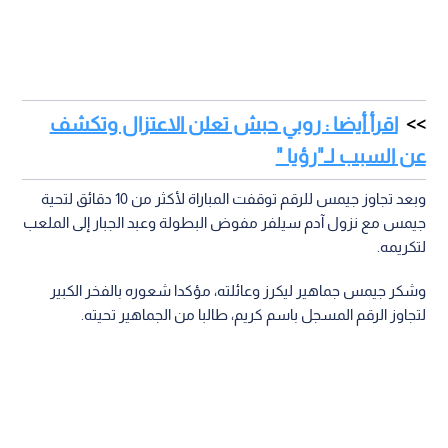
اقرأ أيضا : روبي حبش تعلن الاعتزال وتكشف
عن السبب لـ"رؤيا "
وبعد تجاوز جيمس للرقم توقفت المباراة لأكثر من 10 دقائق لتحية
جيمس مع نزول آدم سيلفر مفوض البطولة وعبد الجبار إلى الملعب
لتكريمه.
وشكر جيمس جماهير ليكرز وعائلته، مؤكدا شعوره بالفخر الكبير
لتجاوز الرقم المسجل باسم كريم، طالبا من الجماهير تحيته.