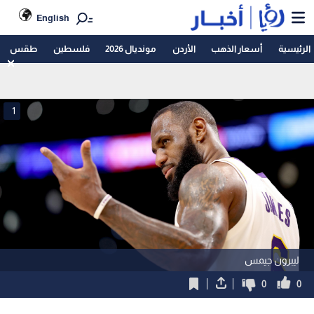
English
الرئيسية
أسعار الذهب
الأردن
مونديال 2026
فلسطين
طقس
1
ليبرون جيمس
0
0