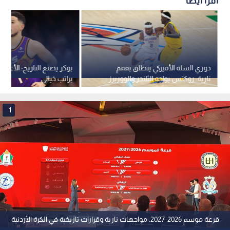
اقرأ أيضاً
دوري السلة الأميركي ينطلق بقمم
نارية: روكتس يواجه الثاندر والووريرز
براتب خيالي
يصطدم بالليكرز
1
قرعة موسم 2026-2027: مواجهات نارية وقرارات تاريخية في الكرة الأردنية