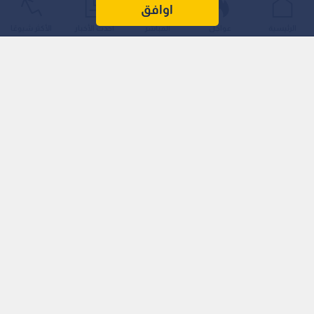
اوافق
الرئيسية
عواجل
المباشر
أحدث الأخبار
الأكثر شيوعًا
مواجهات نصف نهائي كأس السوبر
تقام بطولة كأس السوبر بنظامها الجديد بمشاركة 4 أندية، وأسفرت
القرعة عن المواجهات التالية:
الفيصلي ضد الوحدات: كلاسيكو الكرة الأردنية في دور نصف النهائي.
الحسين ضد الرمثا: ديربي الشمال لانتزاع البطاقة الثانية للنهائي.