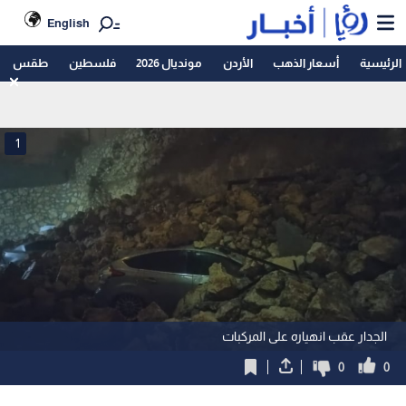
English
الرئيسية
أسعار الذهب
الأردن
مونديال 2026
فلسطين
طقس
1
الجدار عقب انهياره على المركبات
0
0