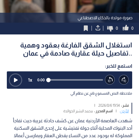
صورة مولدة بالذكاء الاصطناعي
0
0
استغلال الشقق الفارغة بعقود وهمية
..تفاصيل حيلة عقارية صادمة في عمان
استمع للخبر:
1
x
0:00
ملاحظة: النص المسموع ناتج عن نظام آلي
نشر :
19:54 2026/8/6
|
الأردن
|
اسم المحرر :
محمد البشير الخوالدة
شهدت العاصمة الأردنية عمان عن كشف حادثة غريبة حيث تفاجأ
أحد البنوك المحلية أثناء جولة تفتيشية على إحدى الشقق السكنية
المملوكة له بوجود عدد من النساء يقطن العقار ويمارسن أعمالا