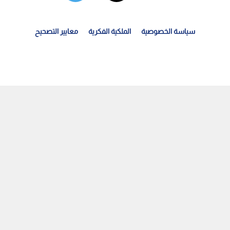
سياسة الخصوصية
الملكية الفكرية
معايير التصحيح
ستغلال الشقق الفارغة بعقود وهمية ..تفاصيل حيلة عقارية...