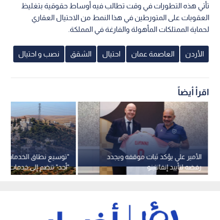
تأتي هذه التطورات في وقت تطالب فيه أوساط حقوقية بتغليظ
العقوبات على المتورطين في هذا النمط من الاحتيال العقاري
لحماية الممتلكات المأهولة والفارغة في المملكة.
الأردن
العاصمة عمان
احتيال
الشقق
نصب و احتيال
اقرأ أيضاً
الأمير علي يؤكد ثبات موقفه ويجدد
"توسيع نطاق الخدمات"..
رفضه لتأييد إنفانتينو
"أحد" تنضم إلى خدمات شر
عمان"