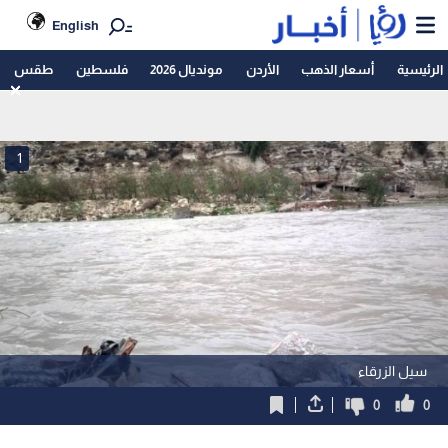
English
الرئيسية
أسعار الذهب
الأردن
مونديال 2026
فلسطين
طقس
1
سيل الزرقاء
0
0