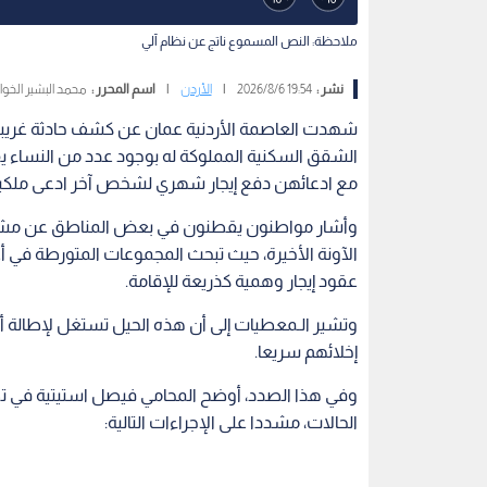
ملاحظة: النص المسموع ناتج عن نظام آلي
نشر :
19:54 2026/8/6
|
الأردن
|
اسم المحرر :
محمد البشير الخوا
شهدت العاصمة الأردنية عمان عن كشف حادثة غريبة حي
الشقق السكنية المملوكة له بوجود عدد من النساء 
مع ادعائهن دفع إيجار شهري لشخص آخر ادعى ملكيت
وأشار مواطنون يقطنون في بعض المناطق عن مشاه
الآونة الأخيرة، حيث تبحث المجموعات المتورطة في أ
عقود إيجار وهمية كذريعة للإقامة.
وتشير الـمعطيات إلى أن هذه الحيل تستغل لإطالة أم
إخلائهم سريعا.
وفي هذا الصدد، أوضح المحامي فيصل استيتية في تصريح
الحالات، مشددا على الإجراءات التالية: