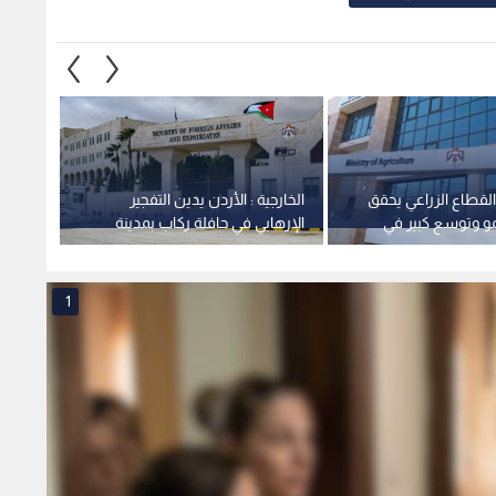
 القطاع الزراعي يحقق
الخارجية : الأردن يدين التفجير
الأشغا
مو وتوسع كبير في
الإرهابي في حافلة ركاب بمدينة
معان -
طنية
جرمانا بريف دمشق في سوريا
1