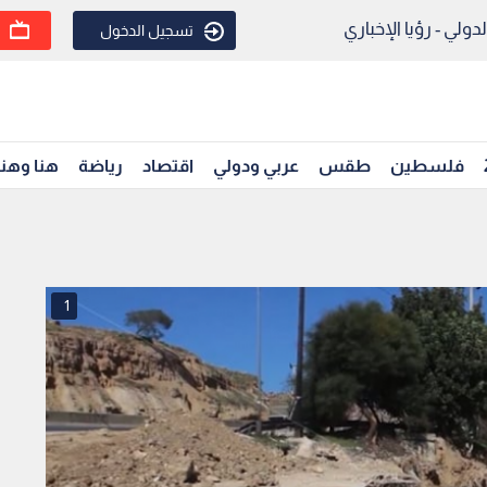
ولي - رؤيا الإخباري
تسجيل الدخول
فلسطين
طقس
عربي ودولي
اقتصاد
رياضة
هنا وهن
1