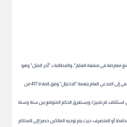
ع معارضة في منفعة العقار"، والمطالبة بـ "أجر المثل" وهو
الملاحقة الجزائية: إحالة الشخص الذي أبرم العقد الوهمي إلى المدعي العام بتهمة "الاحتيال" وفق المادة 417 من
، استئناف، ثم تمييز)، ويستغرق الحكم المتوقع بين سنة وسنة
فظ أو المتصرف، حيث يتم توجيه المالكين حصرا إلى المحاكم