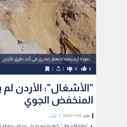
صورة أرشيفية لانهيار صخري في أحد طرق الأردن
0
0
"الأشغال": الأردن لم 
المنخفض الجوي
نشر :
11:55 2023/2/7
|
الأردن
"وزارة الأشغال": كوادرنا موزعة على مختلف مناطق 