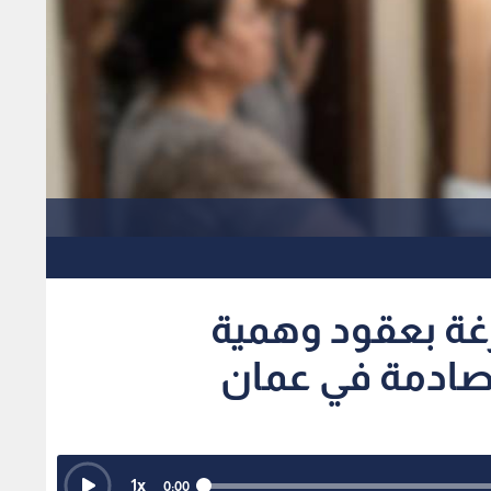
غة بعقود وهمية
 صادمة في عمان
1
x
0:00