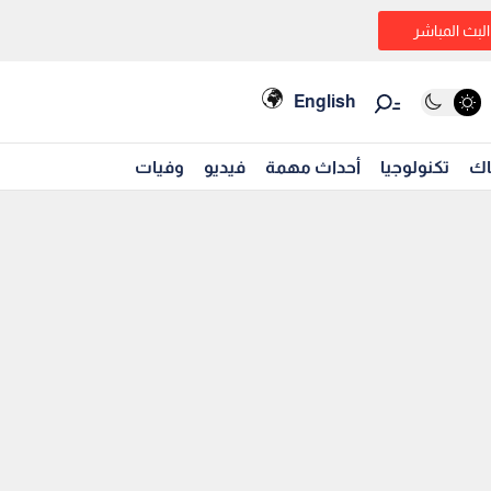
البث المباشر
English
اك
تكنولوجيا
أحداث مهمة
فيديو
وفيات