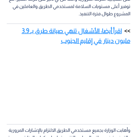
وتشمل الأعمال وفق الوزارة، كشط وإزالة طبقات الخلطة
الإسفلتية المتضررة، ومعالجة الهبوطات في المواقع التي تتطلب
ذلك، وتنفيذ طبقات إسفلتية جديدة محسنة بالبوليمر، إلى جانب
تنفيذ أعمال السلامة المرورية، بما يشمل دهانات الطرق وتركيب
العواكس الأرضية، بالإضافة إلى صيانة العناصر الخرسانية والفواصل
الإنشائية، وفق أعلى المعايير الفنية المعتمدة.
ولفتت الوزارة إلى أنه سيتم تنفيذ الأعمال بالتعاون والتنسيق مع
مديرية الأمن العام، ووفق خطة مرورية مؤقتة تضمن المحافظة
على انسيابية الحركة المرورية والحد من أي تأثير على حركة السير، مع
توفير أعلى مستويات السلامة لمستخدمي الطريق والعاملين في
المشروع طوال فترة التنفيذ.
اقرأ أيضا: الأشغال تنهي صيانة طرق بـ 3.9