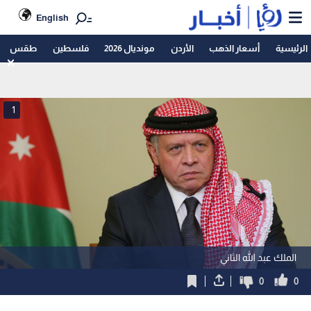
English
الرئيسية
أسعار الذهب
الأردن
مونديال 2026
فلسطين
طقس
1
الملك عبد الله الثاني
0
0