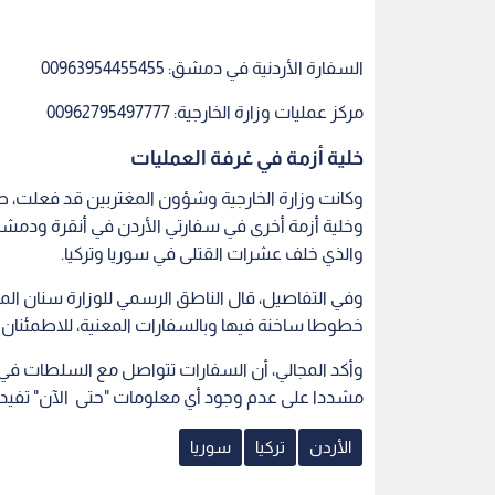
السفارة الأردنية في دمشق: 00963954455455
مركز عمليات وزارة الخارجية: 00962795497777
خلية أزمة في غرفة العمليات
وكانت وزارة الخارجية وشؤون المغتربين قد فعلت، صباح
وخلية أزمة أخرى في سفارتي الأردن في أنقرة ودمشق ل
والذي خلف عشرات القتلى في سوريا وتركيا.
وفي التفاصيل، قال الناطق الرسمي للوزارة سنان المجا
خطوطا ساخنة فيها وبالسفارات المعنية، للاطمئنان ع
وأكد المجالي، أن السفارات تتواصل مع السلطات في ا
مشددا على عدم وجود أي معلومات "حتى الآن" تفيد ب
الأردن
تركيا
سوريا