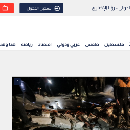
ولي - رؤيا الإخباري
تسجيل الدخول
فلسطين
طقس
عربي ودولي
اقتصاد
رياضة
هنا وهن
1