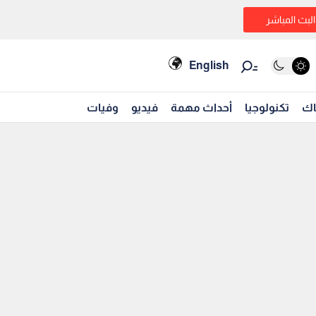
البث المباشر
English
اك
تكنولوجيا
أحداث مهمة
فيديو
وفيات