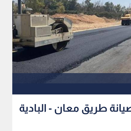
يانة طريق معان - البادية