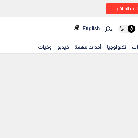
البث المباشر
English
اك
تكنولوجيا
أحداث مهمة
فيديو
وفيات