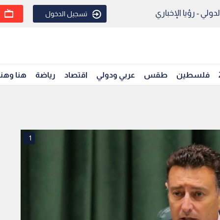
ولي - رؤيا الإخباري
تسجيل الدخول
فلسطين
طقس
عربي ودولي
اقتصاد
رياضة
هنا وهن
1