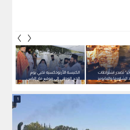
واء" تصدر اشتراطات
الكنيسة الأرثوذكسية تحيي يوم
وزير ا
الشاورما والمايونيز
الحج الوطني إلى موقع مار إلياس
أعلى ن
الأثري في عجلون
الصادر
1