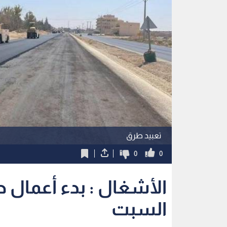
تعبيد طرق
0
0
الأشغال : بدء أعمال ص
السبت