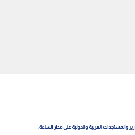
لعقبة تقر حزمة إجراءات
"الضمان الاجتماعي" يحصر دخول
ة لتطوير الموانئ وسلاسل
الأردنيين لخدماته الإلكترونية عبر
 تنفيذا للتوجيهات الملكية
تطبيق "سند"
قارير والمستجدات العربية والدولية على مدار الساعة.