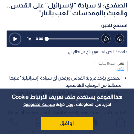
الصفدي: لا سيادة "لإسرائيل" على القدس..
والعبث بالمقدسات "لعب بالنار"
استمع للخبر:
1
x
0:00
ملاحظة: النص المسموع ناتج عن نظام آلي
نشر :
منذ 16 ساعة
|
الأردن
الصفدي يؤكد عروبة القدس ورفض أي سيادة "إسرائيلية" عليها،
منطلقا من الـوصاية الـهاشمية.
الـوزير الأردني يحذر من أن تغيير هوية الحرم الـشريف يدفع نحو
هذا الموقع يستخدم ملف تعريف الارتباط Cookie
صراع ديني خطير.
لمزيد من المعلومات ، يرجى قراءة
سياسة الخصوصية
أكد نائب رئيس الوزراء ووزير الخارجية الأردني أيمن الصفدي، أن مدينة
القدس عربية ولا سيادة للاحتلال عليها، مشيرا إلى أن دعوة الأردن
اوافق
للاجتماع الـوزاري تأتي من منطلق رئاسته للجنة وتأكيدا على الـوصاية
الرئيسية
عواجل
المباشر
أحدث الأخبار
الأكثر شيوعًا