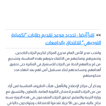
اقرأ أيضا : تحديد موعد تقديم طلبات "تكميلية
التوجيهي" للالتحاق بالجامعات
وانتدب مدير الأمن العام مديري المراكز لتكريم النزلاء الناجحين،
وتحفيزهم، وتمكينهم من الالتقاء بذويهم بهذه المناسبة، وتشجيع
من لم يحالفهم الحظ من النزلاء للاستمرار في المثابرة حتى تحقيق
أهدافهم، ومساعدتهم لبناء مستقبل آمن لهم بعد انتهاء مدد
محكوميتهم.
ويذكر أن مراكز الإصلاح والتأهيل، هيأت الظروف المناسبة لمن أراد
من من النزلاء التقدم لامتحان الثانوية العامة، بالتعاون والتنسيق مع
وزارة التربية والتعليم، ليحقق النزلاء المتقدمون في هذه الدورة نسبة
نجاح عالية، فمن بين 56 نزيلا تقدموا للامتحانات ويتواجدون حاليا في