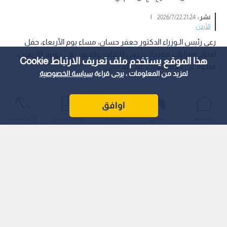
نشر :
21:24 2026/7/22
|
الأردن
رعى رئيس الـوزراء الدكتور جعفر حسان، مساء يوم الأربعاء، حفل
افتتاح فعاليات مهرجان جرش للثقافة والفنون في دورته الأربعين،
هذا الموقع يستخدم ملف تعريف الارتباط Cookie
مندوبا عن جلالة الـملك عبد الله الثاني.
لمزيد من المعلومات ، يرجى قراءة
سياسة الخصوصية
اوافق
الرئيسية
عواجل
المباشر
أحدث الأخبار
الأكثر شيوعًا