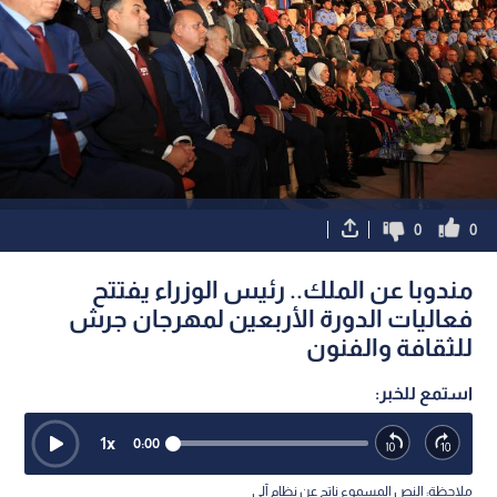
0
0
مندوبا عن الملك.. رئيس الوزراء يفتتح
فعاليات الدورة الأربعين لمهرجان جرش
للثقافة والفنون
استمع للخبر:
1
x
0:00
ملاحظة: النص المسموع ناتج عن نظام آلي