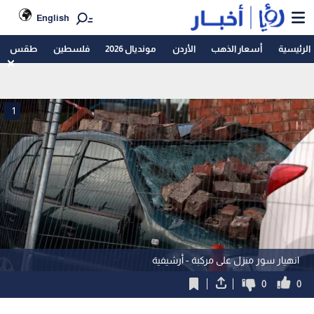
English
الرئيسية
أسعار الذهب
الأردن
مونديال 2026
فلسطين
طقس
1
انهيار سور منزل على مركبة - أرشيفية
0
0