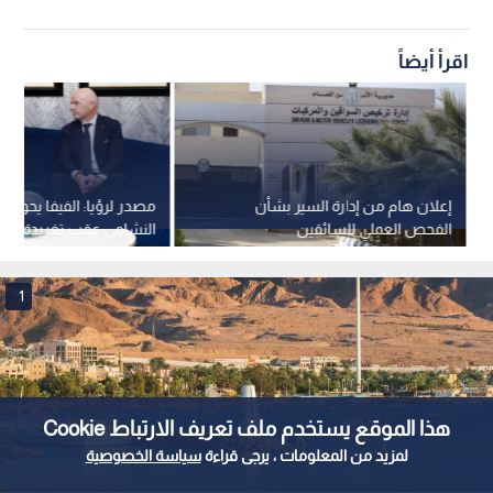
اقرأ أيضاً
إعلان هام من إدارة السير بشأن
مصدر لرؤيا: الفيفا يحول
الفحص العملي للسائقين
النشامى عقب تغريدة الأم
1
هذا الموقع يستخدم ملف تعريف الارتباط Cookie
لمزيد من المعلومات ، يرجى قراءة
سياسة الخصوصية