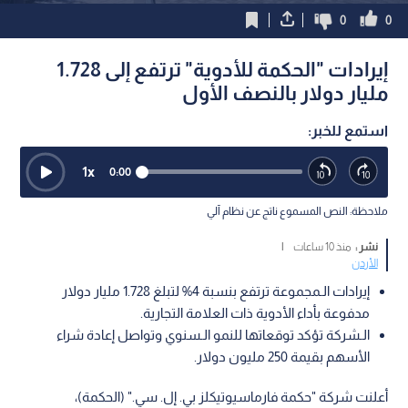
0
0
إيرادات "الحكمة للأدوية" ترتفع إلى 1.728
مليار دولار بالنصف الأول
استمع للخبر:
1
x
0:00
ملاحظة: النص المسموع ناتج عن نظام آلي
نشر :
منذ 10 ساعات
|
الأردن
إيرادات الـمجموعة ترتفع بنسبة 4% لتبلغ 1.728 مليار دولار
مدفوعة بأداء الأدوية ذات العلامة التجارية.
الـشركة تؤكد توقعاتها للنمو الـسنوي وتواصل إعادة شراء
الأسهم بقيمة 250 مليون دولار.
أعلنت شركة "حكمة فارماسيوتيكلز بي. إل. سي." (الحكمة)،