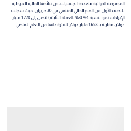
المجموعة الدوائية متعددة الجنسيات، عن نتائجها المالية الـمرحلية
للنصف الأول من العام الحالي المنتهي في 30 حزيران، حيث سجلت
الإيرادات نموا بنسبة 4% (3% بالعملة الـثابتة) لتصل إلى 1.728 مليار
دولار، مقارنة بـ 1.658 مليار دولار للفترة ذاتها من الـعام الـماضي.