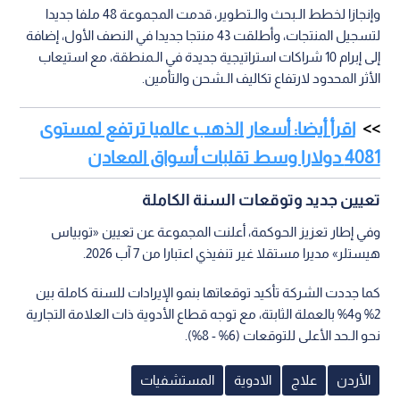
وإنجازا لخطط الـبحث والـتطوير، قدمت المجموعة 48 ملفا جديدا
لتسجيل المنتجات، وأطلقت 43 منتجا جديدا في النصف الأول، إضافة
إلى إبرام 10 شراكات استراتيجية جديدة في الـمنطقة، مع استيعاب
الأثر المحدود لارتفاع تكاليف الـشحن والتأمين.
اقرأ أيضا: أسعار الذهب عالميا ترتفع لمستوى
4081 دولارا وسط تقلبات أسواق المعادن
تعيين جديد وتوقعات السنة الكاملة
وفي إطار تعزيز الحوكمة، أعلنت المجموعة عن تعيين «توبياس
هيستلر» مديرا مستقلا غير تنفيذي اعتبارا من 7 آب 2026.
كما جددت الشركة تأكيد توقعاتها بنمو الإيرادات للسنة كاملة بين
2% و4% بالعملة الثابتة، مع توجه قطاع الأدوية ذات العلامة التجارية
نحو الـحد الأعلى للتوقعات (6% - 8%).
الأردن
علاج
الادوية
المستشفيات