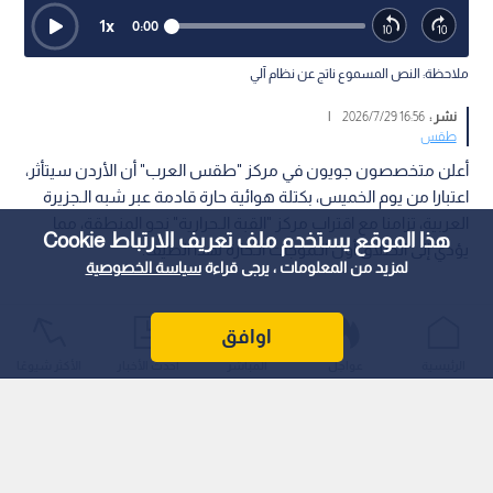
1
x
0:00
ملاحظة: النص المسموع ناتج عن نظام آلي
نشر :
16:56 2026/7/29
|
طقس
أعلن متخصصون جويون في مركز "طقس العرب" أن الأردن سيتأثر،
اعتبارا من يوم الخميس، بكتلة هوائية حارة قادمة عبر شبه الـجزيرة
العربية، تزامنا مع اقتراب مركز "القبة الـحرارية" نحو المنطقة، مما
هذا الموقع يستخدم ملف تعريف الارتباط Cookie
يؤدي إلى انطلاق أول الـموجات الـحارة لهذا الصيف.
لمزيد من المعلومات ، يرجى قراءة
سياسة الخصوصية
اوافق
الرئيسية
عواجل
المباشر
أحدث الأخبار
الأكثر شيوعًا