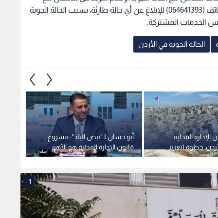
غرفة الطوارئ الرئيسية في الوزارة بعمان على رقم هاتف (064641393) للإبلاغ عن أي حالة طارئة، بسبب الحالة الجوية
لس الخدمات المشتركة.
الحالة الجوية في الأردن
الإدارة المحلية
أبو حسان لـ"نبض البلد": مشروع
"الاتص
أردن: خطوة لتعزيز
قانون الإدارة المحلية هو الأهم
ملامح 
تمكين المرأة والشباب
للمواطن ويمسه مباشرة.. فيديو
المحلية 
1