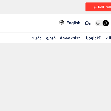
البث المباشر
English
اك
تكنولوجيا
أحداث مهمة
فيديو
وفيات