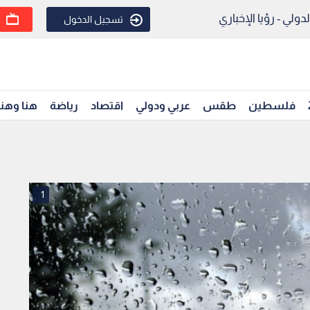
ولي - رؤيا الإخباري
تسجيل الدخول
فلسطين
طقس
عربي ودولي
اقتصاد
رياضة
هنا وهن
1