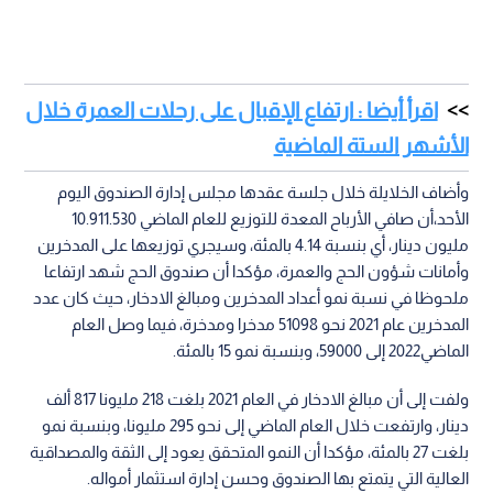
اقرأ أيضا : ارتفاع الإقبال على رحلات العمرة خلال
الأشهر الستة الماضية
وأضاف الخلايلة خلال جلسة عقدها مجلس إدارة الصندوق اليوم
الأحد،أن صافي الأرباح المعدة للتوزيع للعام الماضي 10.911.530
مليون دينار، أي بنسبة 4.14 بالمئة، وسيجري توزيعها على المدخرين
وأمانات شؤون الحج والعمرة، مؤكدا أن صندوق الحج شهد ارتفاعا
ملحوظا في نسبة نمو أعداد المدخرين ومبالغ الادخار، حيث كان عدد
المدخرين عام 2021 نحو 51098 مدخرا ومدخرة، فيما وصل العام
الماضي2022 إلى 59000، وبنسبة نمو 15 بالمئة.
ولفت إلى أن مبالغ الادخار في العام 2021 بلغت 218 مليونا 817 ألف
دينار، وارتفعت خلال العام الماضي إلى نحو 295 مليونا، وبنسبة نمو
بلغت 27 بالمئة، مؤكدا أن النمو المتحقق يعود إلى الثقة والمصداقية
العالية التي يتمتع بها الصندوق وحسن إدارة استثمار أمواله.