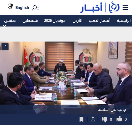
English
الرئيسية
أسعار الذهب
الأردن
مونديال 2026
فلسطين
طقس
1
جانب من الجلسة
0
0