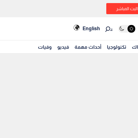
البث المباشر
English
اك
تكنولوجيا
أحداث مهمة
فيديو
وفيات