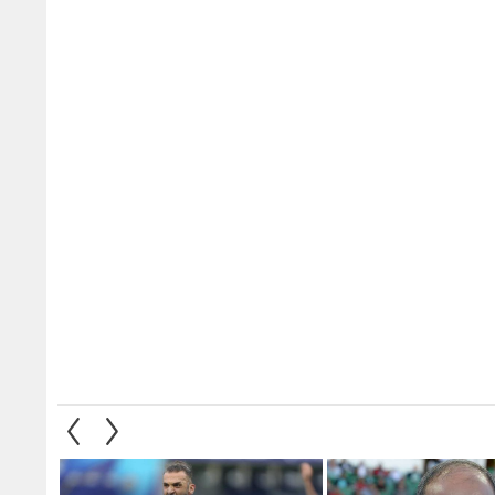
قديم بادو الزاكي
يزن العرب يقود نجوم الدوري
نادي ق
 النشامى
الكوري الجنوبي أمام مانشستر
الدولي
سيتي
1