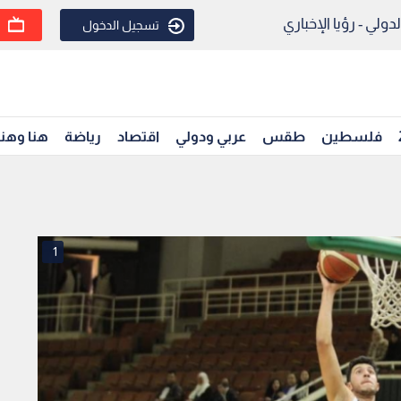
ولي - رؤيا الإخباري
تسجيل الدخول
فلسطين
طقس
عربي ودولي
اقتصاد
رياضة
هنا وهن
1