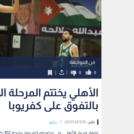
من المواجهة
0
0
الأهلي يختتم المرحلة 
بالتفوق على كفريوبا
نشر :
10:56 2023/1/28
|
رياضة