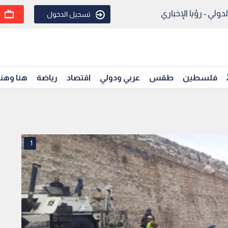
ولي - رؤيا الإخباري
تسجيل الدخول
فلسطين
طقس
عربي ودولي
اقتصاد
رياضة
هنا وهن
1