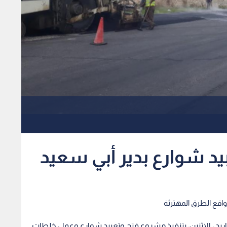
واقع الطرق المهترئة
 إربد ، الاثنين، بتنفيذ مشروع فتح وتعبيد شوارع وعمل خلطات