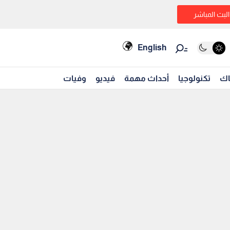
البث المباشر
English
اك
تكنولوجيا
أحداث مهمة
فيديو
وفيات