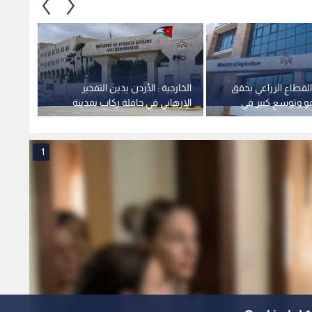
 القطاع الزراعي يحقق
الخارجية : الأردن يدين التفجير
الأشغا
مو وتوسع كبير في
الإرهابي في حافلة ركاب بمدينة
معان -
طنية
جرمانا بريف دمشق في سوريا
1