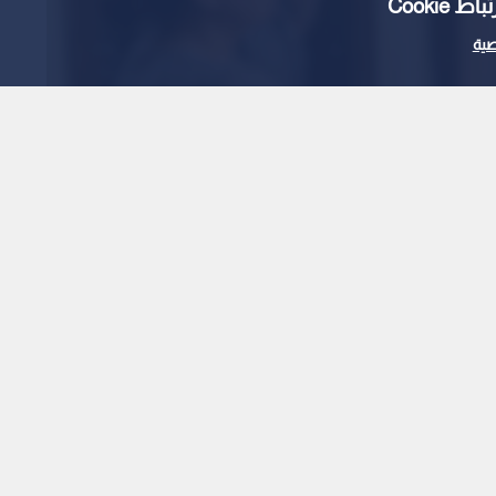
Cooki
ية
غة بعقود وهمية
 صادمة في عمان
1
x
0:00