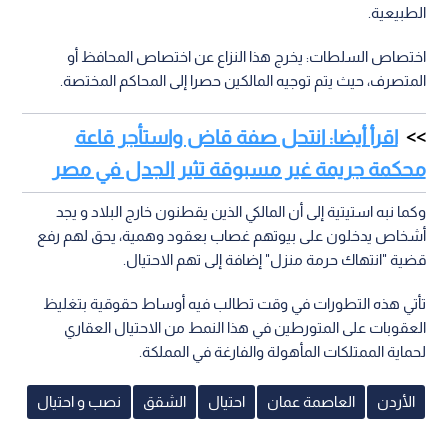
الطبيعية.
اختصاص السلطات: يخرج هذا النزاع عن اختصاص المحافظ أو
المتصرف، حيث يتم توجيه المالكين حصرا إلى المحاكم المختصة.
اقرأ أيضا: انتحل صفة قاض واستأجر قاعة
محكمة جريمة غير مسبوقة تثير الجدل في مصر
وكما نبه استيتية إلى أن المالكي الذين يقطنون خارج البلاد و يجد
أشخاص يدخلون على بيوتهم غصاب بعقود وهمية، يحق لهم رفع
قضية "انتهاك حرمة منزل" إضافة إلى تهم الاحتيال.
تأتي هذه التطورات في وقت تطالب فيه أوساط حقوقية بتغليظ
العقوبات على المتورطين في هذا النمط من الاحتيال العقاري
لحماية الممتلكات المأهولة والفارغة في المملكة.
الأردن
العاصمة عمان
احتيال
الشقق
نصب و احتيال