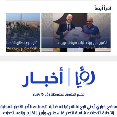
اقرأ أيضاً
الأمير علي يؤكد ثبات موقفه ويجدد
"توسيع نطاق الخدمات"..
رفضه لتأييد إنفانتينو
"أحد" تنضم إلى خدمات شر
عمان"
جميع الحقوق محفوظة رؤيا © 2026
موقع إخباري أردني تابع لقناة رؤيا الفضائية. تابعوا معنا آخر الأخبار المحلية
الأردنية، تغطيات شاملة لأخبار فلسطين، وأبرز التقارير والمستجدات