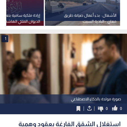
الأشغال : بدء أعمال صيانة طريق
إرادة ملكية سامية بتعيين
معان - البادية السبت
الديوان الملكي الهاشمي 
جلالة الملك عضوين في 
القومي
1
صورة مولدة بالذكاء الاصطناعي
0
0
استغلال الشقق الفارغة بعقود وهمية