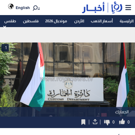
English
الرئيسية
أسعار الذهب
الأردن
مونديال 2026
فلسطين
طقس
1
الجمارك
0
0