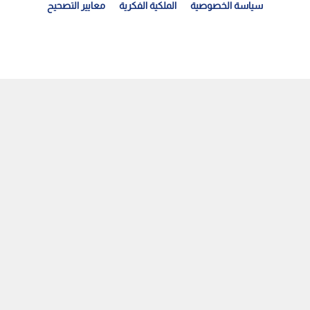
سياسة الخصوصية
الملكية الفكرية
معايير التصحيح
سليم الدعم الملكي السنوي لـ 438 جمعية ومؤسسة ومركزا...