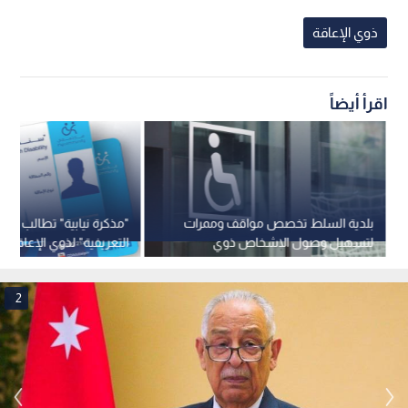
ذوي الإعاقة
اقرأ أيضاً
بلدية السلط تخصص مواقف وممرات
"مذكرة نيابية" تطالب برب
لتسهيل وصول الاشخاص ذوي
التعريفية" لذوي الإعاقة ب
الإعاقة
وتفعيلها فورا
2