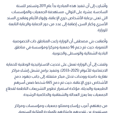
وأشارت إلى أن تنفيذ هذه المبادرة بدأ عام 2011 وتستمر للسنة
السادسة عشرة على التوالي، مستهدفة الجمعيات والمؤسسات
التي تعنى برعاية الأشخاص ذوي الإعاقة، وإيواء الأيتام وفاقدي السند
الأسري وكبار السن، إضافة إلى عدد من دور الحماية والرعاية التابعة
للوزارة.
وأضافت بني مصطفى أن الوزارة راعت المناطق ذات الخصوصية
التنموية، حيث تم دعم 96 جمعية ومركزا ومؤسسة في مناطق
البادية الشمالية والوسطى والجنوبية.
ولفتت إلى أن الوزارة تعمل على تحديث الاستراتيجية الوطنية للحماية
الاجتماعية للأعوام (2025–2033)، وتنفيذ برامج تشمل إنشاء مراكز
نهارية دامجة ووحدات تدخل مبكر متنقلة، إلى جانب جهود دمج
الأشخاص ذوي الإعاقة، حيث تم دمج 665 شخصا ضمن أسرهم
الطبيعية والبديلة، مؤكدة استمرار تطوير التشريعات الناظمة لقطاع
الجمعيات بما يعزز العدالة والشفافية والحاكمية الرشيدة.
من جهتهم، أعرب رؤساء وممثلو جمعيات ومؤسسات ومراكز
مستفيدة عن تقديرهم واعتزازهم بالمبادرة الملكية السنوية،