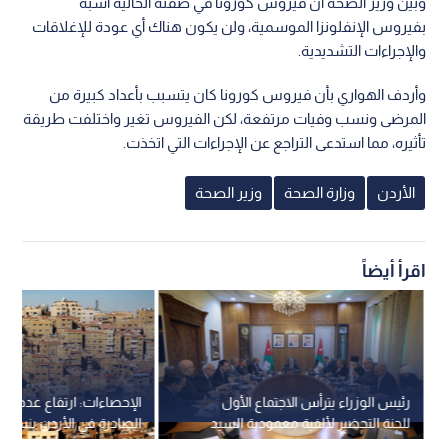
وبين وزير الصحة أن فيروس كورونا في صفته الحالية أشبه
بفيروس الإنفلونزا الموسمية، ولن يكون هناك أي عودة للإغلاقات
والإجراءات التشديدية.
وأردف الهواري بأن فيروس كورونا كان يتسبب بأعداد كبيرة من
المرضى ونسب وفيات مرتفعة، لكن الفيروس تغير واختلفت طريقة
تأثيره، مما استدعى التراجع عن الإجراءات التي اتخذت.
الأردن
وزارة الصحة
وزير الصحة
اقرأ أيضاً
رئيس الوزراء يترأس الاجتماع الأول
الإحصاءات: ارتفاع عدد رخص
للجنة التحضير لألفية معمودية السيد
المسيح 2030
النصف الأول من عام 2026