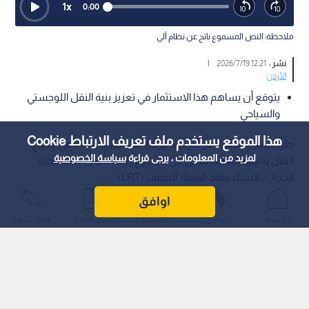
1
x
0:00
ملاحظة: النص المسموع ناتج عن نظام آلي
نشر :
12:21 2026/7/19
|
الأردن
يتوقع أن يساهم هذا الاستثمار في تعزيز بنية النقل اللوجستي
والسياحي
هذا الموقع يستخدم ملف تعريف الارتباط Cookie
طرحت وزارة الاستثمار الأردنية فرصة استثمارية جديدة في قطاع
لمزيد من المعلومات ، يرجى قراءة
سياسة الخصوصية
النقل والبنية التحتية، تتمثل في مشروع إعادة تأهيل سكة الخط
الحجازي لإنشاء نظام القطار الخفيف (LRT).
اوافق
الرئيسية
عواجل
المباشر
أحدث الأخبار
الأكثر شيوعًا