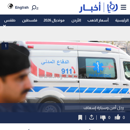
English
الرئيسية
أسعار الذهب
الأردن
مونديال 2026
فلسطين
طقس
1
رجل أمن وسيارة إسعاف
0
0