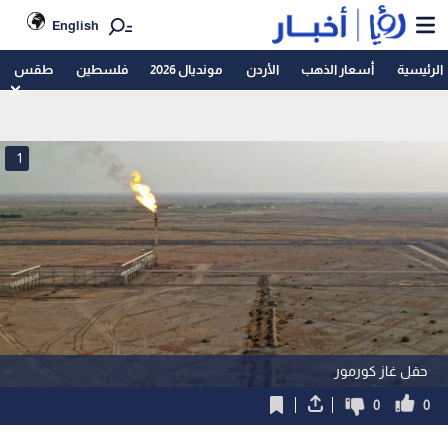
English
الرئيسية
أسعار الذهب
الأردن
مونديال 2026
فلسطين
طقس
1
حقل غاز كورمور
0
0