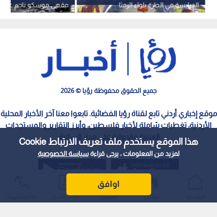
الدرابسة في الطرة بلواء الرمثا
مقهى موسكو ناجم عن "عب
وارتفاع الإصابات إلى 21
جميع الحقوق محفوظة رؤيا © 2026
موقع إخباري أردني تابع لقناة رؤيا الفضائية. تابعوا معنا آخر الأخبار المحلية
الأردنية، تغطيات شاملة لأخبار فلسطين، وأبرز التقارير والمستجدات
العربية والدولية على مدار الساعة.
هذا الموقع يستخدم ملف تعريف الارتباط Cookie
لمزيد من المعلومات ، يرجى قراءة
سياسة الخصوصية
اوافق
الرئيسية
عواجل
المباشر
أحدث الأخبار
الأكثر شيوعًا