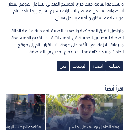
والسلامة العامة، حيث جرى الممسح الميداني الشامل لموقع انفجار
أسطوانة الغاز في معرض السيارات بشارع الشيخ زايد للتأكد التام
من سلامة المكان وتأمينه بشكل نهائي.
وتواصل الفرق الممختصة والجهات الطبية الممعنية متابعة الحالة
الصحية للمصابين الخمسة في الممستشفيات لتقديم الممساعدة
والرعاية اللازمة، مع التأكيد على عودة الٱستقرار التام إلى موقع
الحادث وانتهاء كافة عمليات الدفاع المدني في المنطقة.
وفيات
انفجار
الوفيات
دبي
اقرأ أيضاً
وفاة الطفل يوسف علي قاسم
مكافحة الإرهاب الروسية: 