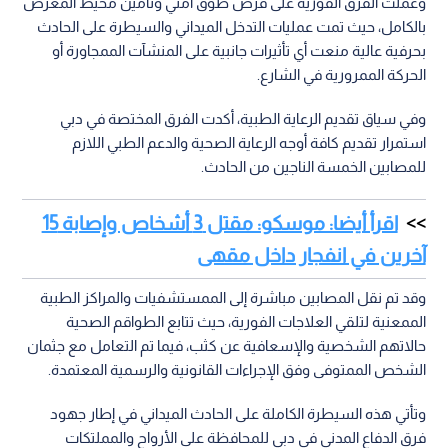
وعملت الفرق الفورية على فرض طوق أمني وتأمين محيط المعرض
بالكامل، حيث تمت عمليات التدخل الميداني والسيطرة على الحادث
بحرفية عالية منعت أي تأثيرات جانبية على المنشآت الممجاورة أو
الحركة الممرورية في الشارع.
وفي سياق تقديم الرعاية الطبية، أكدت الفرق المختصة في دبي
استمرار تقديم كافة أوجه الرعاية الصحية والدعم الطبي اللازم
للمصابين الخمسة الناجين من الحادث.
اقرأ أيضا: موسكو: مقتل 3 أشخاص وإصابة 15
آخرين في انفجار داخل مقهى
وقد تم نقل المصابين مباشرة إلى الممستشفيات والمراكز الطبية
الممعنية لتلقي العلاجات الفورية، حيث تتابع الطواقم الصحية
حالاتهم الشخصية والإسعافية عن كثب، فيما تم التعامل مع جثمان
الشخص الممتوفى وفق الإجراءات القانونية والرسمية المعتمدة.
وتأتي هذه السيطرة الكاملة على الحادث الميداني في إطار جهود
فرق الدفاع المدني في دبي للمحافظة على الأرواح والمملتكات