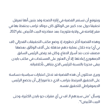
ويتوقع أن تستمر القضية في إثارة الضجة وقد يتبين أنها تعرقل
تحقيقا حول عدد كبير من الوثائق كان دونالد ترامب يحتفظ بها في
مقر إقامته في ولاية فلوريدا، بعد مغادرته البيت الأبيض عام 2021.
وهذه القضية أكثر خطورة، إذ وضع مكتب التحقيقات الفدرالي (اف
بي آي) يده خلال عملية دهم مذهلة على آلاف الوثائق، بعضها
مصنف تحت بند أسرار الدفاع، وكان قد رفض الرئيس السابق
الجمهوري إعادتها. إلا أن العثور على المستندات في مكتب بايدن
يبقى محرجا بالنسبة للرئيس الذي يتباهى بأخلاقياته.
ويرى محللون أن هذه القضية قد تدخل اعتبارات سياسية حساسة
على التحقيق المرتبط بترامب، الذي دعا فورا إلى أن يخضع الرئيس
الديموقراطي للتحقيق نفسه.
وسأل "متى سيدهم الـ اف بي آي مقرات جو بايدن الكثيرة، وحتى
البيت الأبيض؟".