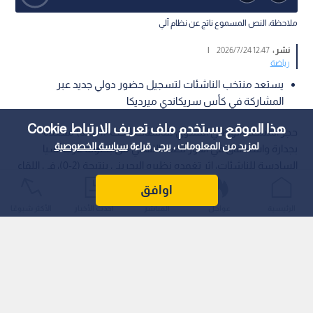
ملاحظة: النص المسموع ناتج عن نظام آلي
نشر :
12:47 2026/7/24
|
رياضة
يستعد منتخب الناشئات لتسجيل حضور دولي جديد عبر
المشاركة في كأس سريكاندي ميرديكا
هذا الموقع يستخدم ملف تعريف الارتباط Cookie
حجز المنتخب الوطني النسوي للناشئات (تحت 17 عاما) مقعده
لمزيد من المعلومات ، يرجى قراءة
سياسة الخصوصية
بجدارة واستحقاق في الدور نصف النهائي من بطولة غرب آسيا
السادسة للناشئات، إثر تغمده نظيره البحريني بنتيجة (2-0)، في اللقاء
الذي أقيم مساء يوم الأربعاء 22 تموز (يوليو) الحالي، على أرضية ستاد
اوافق
الأمير محمد بمدينة الزرقاء.
الرئيسية
عواجل
المباشر
أحدث الأخبار
الأكثر شيوعًا