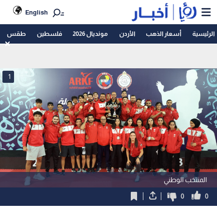
English
الرئيسية
أسعار الذهب
الأردن
مونديال 2026
فلسطين
طقس
1
المنتخب الوطني
0
0