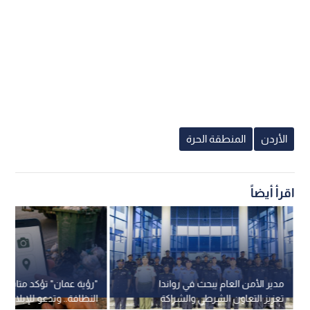
الأردن
المنطقة الحرة
اقرأ أيضاً
مدير الأمن العام يبحث في رواندا
"رؤية عمان" تؤكد متابعة
تعزيز التعاون الشرطي والشراكة
النظافة.. وتدعو للإبلاغ عب