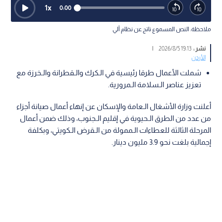
1
x
0:00
ملاحظة: النص المسموع ناتج عن نظام آلي
نشر :
19:13 2026/8/5
|
الأردن
شملت الأعمال طرقا رئيسية في الـكرك والـقطرانة والـخرزة مع
تعزيز عناصر الـسلامة الـمرورية.
أعلنت وزارة الأشغال الـعامة والإسكان عن إنهاء أعمال صيانة أجزاء
من عدد من الطرق الـحيوية في إقليم الـجنوب، وذلك ضمن أعمال
المرحلة الثالثة للعطاءات الـممولة من الـقرض الـكويتي، وبكلفة
إجمالية بلغت نحو 3.9 مليون دينار.