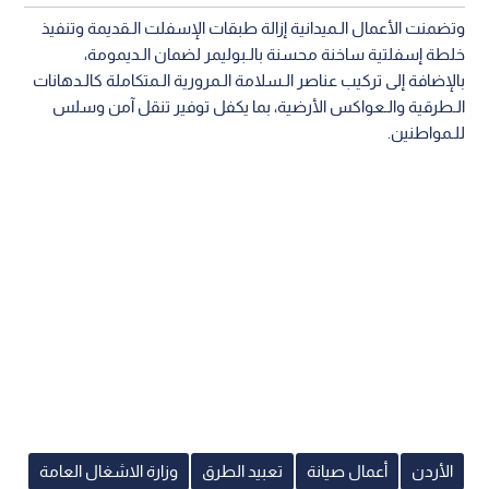
وتضمنت الأعمال الـميدانية إزالة طبقات الإسفلت الـقديمة وتنفيذ
خلطة إسفلتية ساخنة محسنة بالـبوليمر لضمان الـديمومة،
بالإضافة إلى تركيب عناصر الـسلامة الـمرورية الـمتكاملة كالـدهانات
الـطرقية والـعواكس الأرضية، بما يكفل توفير تنقل آمن وسلس
للـمواطنين.
الأردن
أعمال صيانة
تعبيد الطرق
وزارة الاشغال العامة