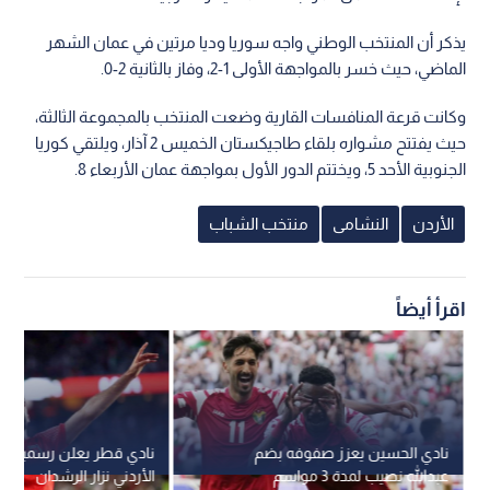
يذكر أن المنتخب الوطني واجه سوريا وديا مرتين في عمان الشهر
الماضي، حيث خسر بالمواجهة الأولى 1-2، وفاز بالثانية 2-0.
وكانت قرعة المنافسات القارية وضعت المنتخب بالمجموعة الثالثة،
حيث يفتتح مشواره بلقاء طاجيكستان الخميس 2 آذار، ويلتقي كوريا
الجنوبية الأحد 5، ويختتم الدور الأول بمواجهة عمان الأربعاء 8.
الأردن
النشامى
منتخب الشباب
اقرأ أيضاً
نادي الحسين يعزز صفوفه بضم
نادي قطر يعلن رسميا رحي
عبدالله نصيب لمدة 3 مواسم
الأردني نزار الرشدان