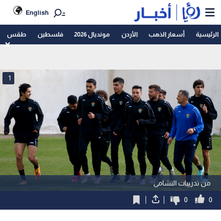
English
الرئيسية
أسعار الذهب
الأردن
مونديال 2026
فلسطين
طقس
1
من تدريبات النشامى
0
0