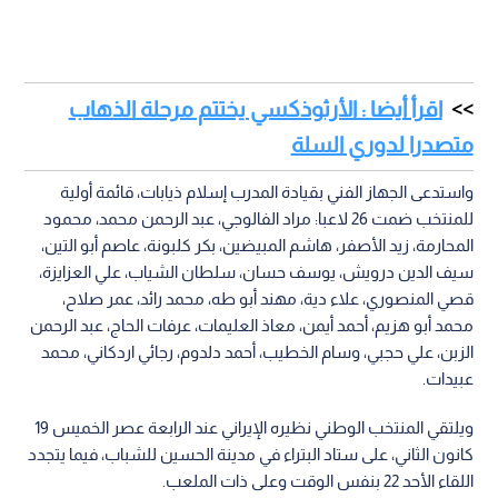
اقرأ أيضا : الأرثوذكسي يختتم مرحلة الذهاب
متصدرا لدوري السلة
واستدعى الجهاز الفني بقيادة المدرب إسلام ذيابات، قائمة أولية
للمنتخب ضمت 26 لاعبا: مراد الفالوجي، عبد الرحمن محمد، محمود
المحارمة، زيد الأصفر، هاشم المبيضين، بكر كلبونة، عاصم أبو التين،
سيف الدين درويش، يوسف حسان، سلطان الشياب، علي العزايزة،
قصي المنصوري، علاء دية، مهند أبو طه، محمد رائد، عمر صلاح،
محمد أبو هزيم، أحمد أيمن، معاذ العليمات، عرفات الحاج، عبد الرحمن
الزبن، علي حجبي، وسام الخطيب، أحمد دلدوم، رجائي اردكاني، محمد
عبيدات.
ويلتقي المنتخب الوطني نظيره الإيراني عند الرابعة عصر الخميس 19
كانون الثاني، على ستاد البتراء في مدينة الحسين للشباب، فيما يتجدد
اللقاء الأحد 22 بنفس الوقت وعلى ذات الملعب.