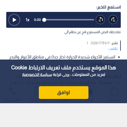
استمع للخبر:
1
x
0:00
ملاحظة: النص المسموع ناتج عن نظام آلي
نشر :
6:11 2026/7/19
|
طقس
اتستمر الأجواء شديدة الحرارة (حار جدا) في مناطق الأغوار والبحر
الميت والعقبة
هذا الموقع يستخدم ملف تعريف الارتباط Cookie
لمزيد من المعلومات ، يرجى قراءة
سياسة الخصوصية
أعلنت إدارة الأرصاد الجوية عن تفاصيل حالة الطقس ليوم الأحد،
حيث يتوقع أن يطرأ ارتفاع طفيف على درجات الحرارة خلال ساعات
النهار.
اوافق
الرئيسية
عواجل
المباشر
أحدث الأخبار
الأكثر شيوعًا