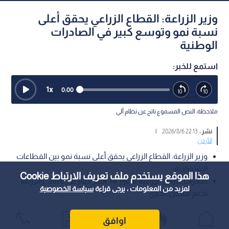
وزير الزراعة: القطاع الزراعي يحقق أعلى
نسبة نمو وتوسع كبير في الصادرات
الوطنية
استمع للخبر:
1
x
0:00
ملاحظة: النص المسموع ناتج عن نظام آلي
نشر :
22:13 2026/8/6
|
الأردن
وزير الزراعة: القطاع الزراعي يحقق أعلى نسبة نمو بين القطاعات
الاقتصادية.
هذا الموقع يستخدم ملف تعريف الارتباط Cookie
صادرات الأردن الزراعية تتجاوز 1.8 مليار دينار في 2026.. والزراعة
لمزيد من المعلومات ، يرجى قراءة
سياسة الخصوصية
تدعم الشحن الجوي
أكد وزير الزراعة الدكتور صائب خريسات أن المزارع الأردني يشكل
اوافق
ركيزة أساسية من ركائز الأمن الغذائي، مشيرا إلى أن القطاع الزراعي