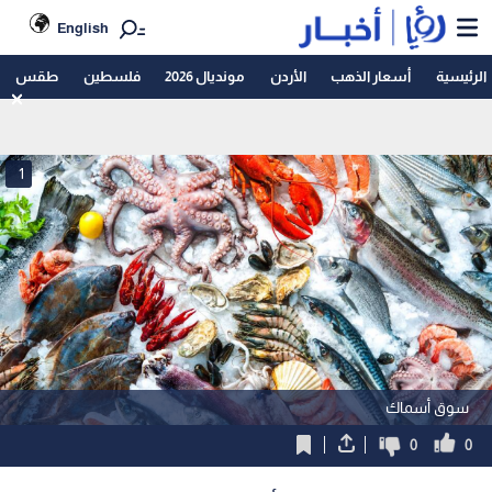
English
الرئيسية
أسعار الذهب
الأردن
مونديال 2026
فلسطين
طقس
1
سوق أسماك
0
0