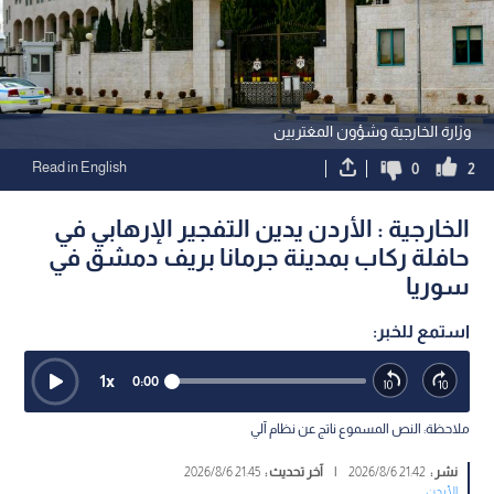
وزارة الخارجية وشؤون المغتربين
Read in English
0
2
الخارجية : الأردن يدين التفجير الإرهابي في
حافلة ركاب بمدينة جرمانا بريف دمشق في
سوريا
استمع للخبر:
1
x
0:00
ملاحظة: النص المسموع ناتج عن نظام آلي
نشر :
21:42 2026/8/6
|
آخر تحديث :
21:45 2026/8/6
الأردن