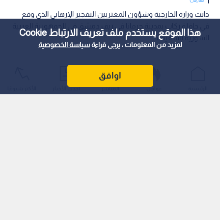
‏دانت وزارة الخارجية وشؤون المغتربين التفجير الإرهابي الذي وقع
في حافلة ركاب بمدينة جرمانا في ريف دمشق في الجمهورية العربية
هذا الموقع يستخدم ملف تعريف الارتباط Cookie
السورية الشقيقة.
لمزيد من المعلومات ، يرجى قراءة
سياسة الخصوصية
اوافق
الرئيسية
عواجل
المباشر
أحدث الأخبار
الأكثر شيوعًا
‏وأكد الناطق الرسمي باسم الوزارة السفير فؤاد المجالي تضامن
المملكة ووقوفها الكامل مع حكومة وشعب سوريا الشقيقة،
ورفضها جميع أشكال العنف والإرهاب التي تسعى لزعزعة الأمن
والاستقرار.