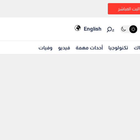
البث المباشر
English
اك
تكنولوجيا
أحداث مهمة
فيديو
وفيات