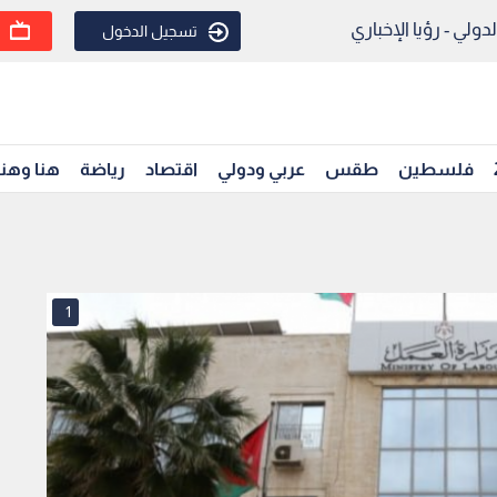
ولي - رؤيا الإخباري
تسجيل الدخول
فلسطين
طقس
عربي ودولي
اقتصاد
رياضة
هنا وهن
1