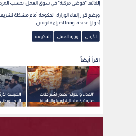
إلغائها "فوضى مركبة" في سوق العمل، بحسب المرصد
ويضع قرار إلغاء الوزارة، الحكومة أمام مشكلة تشريعي
أدوارا عديدة، وفقا لخبراء قانونيين.
الأردن
وزارة العمل
الحكومة
اقرأ أيضاً
عمل: 58 يوما متبقية
"الغذاء والدواء" تصدر اشتراطات
الكنيسة الأر
فدة المخالفة
صارمة لإعداد الشاورما والمايونيز
الحج الوطني 
في المطاعم
الأثري في ع