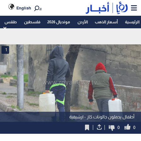
English
الرئيسية
أسعار الذهب
الأردن
مونديال 2026
فلسطين
طقس
1
أطفال يحملون جالونات كاز - ارشيفية
0
0