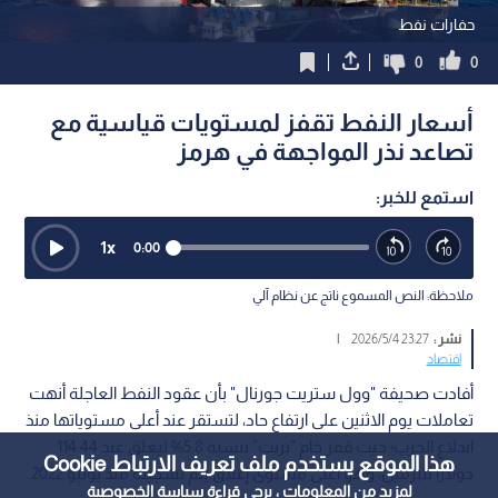
حفارات نفط
0
0
أسعار النفط تقفز لمستويات قياسية مع
تصاعد نذر المواجهة في هرمز
استمع للخبر:
1
x
0:00
ملاحظة: النص المسموع ناتج عن نظام آلي
نشر :
23:27 2026/5/4
|
اقتصاد
أفادت صحيفة "وول ستريت جورنال" بأن عقود النفط العاجلة أنهت
تعاملات يوم الاثنين على ارتفاع حاد، لتستقر عند أعلى مستوياتها منذ
اندلاع الحرب؛ حيث قفز خام "برنت" بنسبة 5.8% ليغلق عند 114.44
هذا الموقع يستخدم ملف تعريف الارتباط Cookie
دولارا للبرميل، وهو أعلى مستوى إغلاق يتم تسجيله منذ يونيو 2022.
لمزيد من المعلومات ، يرجى قراءة
سياسة الخصوصية