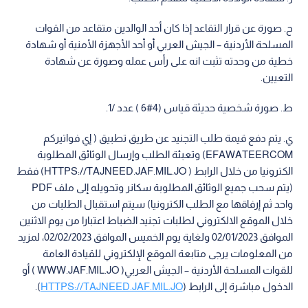
‌ح. صورة عن قرار التقاعد إذا كان أحد الوالدين متقاعد من القوات
المسلحة الأردنية – الجيش العربي أو أحد الأجهزة الأمنية أو شهادة
خطية من وحدته تثبت انه على رأس عمله وصورة عن شهادة
التعيين.
‌ط. صورة شخصية حديثة قياس (4#6 ) عدد /1.
‌ي. يتم دفع قيمة طلب التجنيد عن طريق تطبيق ( إي فواتيركم
EFAWATEERCOM) وتعبئة الطلب وإرسال الوثائق المطلوبة
الكترونيا من خلال الرابط ( HTTPS://TAJNEED.JAF.MIL.JO) فقط
(يتم سحب جميع الوثائق المطلوبة سكانر وتحويله إلى ملف PDF
واحد ثم إرفاقها مع الطلب الكترونيا) سيتم استقبال الطلبات من
خلال الموقع الالكتروني لطلبات تجنيد الضباط اعتبارا من يوم الاثنين
الموافق 02/01/2023 ولغاية يوم الخميس الموافق 02/02/2023، لمزيد
من المعلومات يرجى متابعة الموقع الإلكتروني للقيادة العامة
للقوات المسلحة الأردنية – الجيش العربي( WWW.JAF.MIL.JO ) أو
الدخول مباشرة إلى الرابط (
HTTPS://TAJNEED.JAF.MIL.JO
).