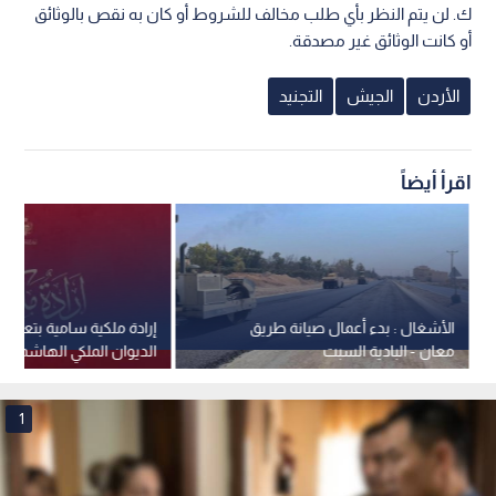
‌ك. لن يتم النظر بأي طلب مخالف للشروط أو كان به نقص بالوثائق
أو كانت الوثائق غير مصدقة.
الأردن
الجيش
التجنيد
اقرأ أيضاً
الأشغال : بدء أعمال صيانة طريق
إرادة ملكية سامية بتعيين
معان - البادية السبت
الديوان الملكي الهاشمي 
جلالة الملك عضوين في 
القومي
1