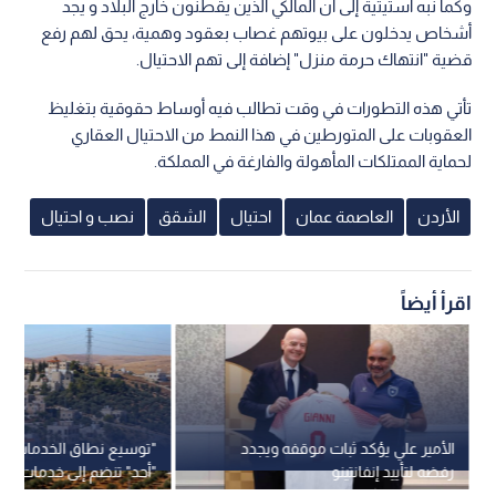
وكما نبه استيتية إلى أن المالكي الذين يقطنون خارج البلاد و يجد
أشخاص يدخلون على بيوتهم غصاب بعقود وهمية، يحق لهم رفع
قضية "انتهاك حرمة منزل" إضافة إلى تهم الاحتيال.
تأتي هذه التطورات في وقت تطالب فيه أوساط حقوقية بتغليظ
العقوبات على المتورطين في هذا النمط من الاحتيال العقاري
لحماية الممتلكات المأهولة والفارغة في المملكة.
الأردن
العاصمة عمان
احتيال
الشقق
نصب و احتيال
اقرأ أيضاً
الأمير علي يؤكد ثبات موقفه ويجدد
"توسيع نطاق الخدمات"..
رفضه لتأييد إنفانتينو
"أحد" تنضم إلى خدمات شر
عمان"