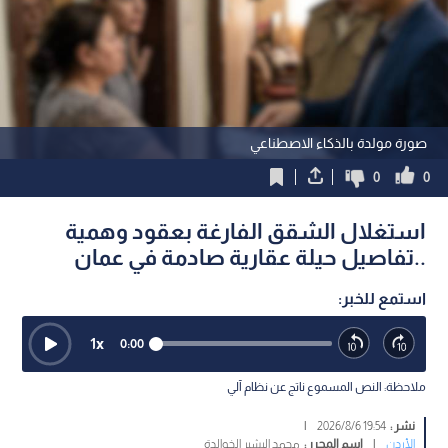
صورة مولدة بالذكاء الاصطناعي
0
0
استغلال الشقق الفارغة بعقود وهمية
..تفاصيل حيلة عقارية صادمة في عمان
استمع للخبر:
1
x
0:00
ملاحظة: النص المسموع ناتج عن نظام آلي
نشر :
19:54 2026/8/6
|
الأردن
|
اسم المحرر :
محمد البشير الخوالدة