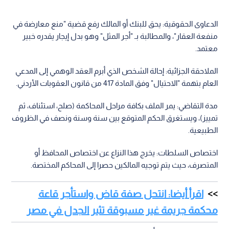
الدعاوى الحقوقية: يحق للبنك أو المالك رفع قضية "منع معارضة في
منفعة العقار"، والمطالبة بـ "أجر المثل" وهو بدل إيجار يقدره خبير
معتمد.
الملاحقة الجزائية: إحالة الشخص الذي أبرم العقد الوهمي إلى المدعي
العام بتهمة "الاحتيال" وفق المادة 417 من قانون العقوبات الأردني.
مدة التقاضي: يمر الملف بكافة مراحل المحاكمة (صلح، استئناف، ثم
تمييز)، ويستغرق الحكم المتوقع بين سنة وسنة ونصف في الظروف
الطبيعية.
اختصاص السلطات: يخرج هذا النزاع عن اختصاص المحافظ أو
المتصرف، حيث يتم توجيه المالكين حصرا إلى المحاكم المختصة.
اقرأ أيضا: انتحل صفة قاض واستأجر قاعة
محكمة جريمة غير مسبوقة تثير الجدل في مصر