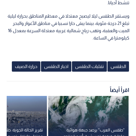
تنشط أحيانا.
ويستقر الطقس ليلا ليصبح معتدلا في معظم المناطق بحرارة ليلية
تبلغ 21 درجة مئوية، بينما يبقى حارا نسبيا في مناطق الأغوار والبحر
الميت والعقبة، وتهب رياح شمالية غربية معتدلة السرعة بمعدل 16
كيلومترا في الساعة.
الطقس
تقلبات الطقس
اخبار الطقس
حرارة الصيف
اقرأ أيضاً
"طقس العرب" يرصد جبهة هوائية
تقرير الحالة الجوية: طق