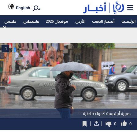
English
الرئيسية
أسعار الذهب
الأردن
مونديال 2026
فلسطين
طقس
1
صورة أرشيفية لأجواء ماطرة
0
0