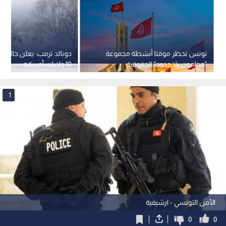
تونس تحظر موقتا أنشطة مجموعة
دونالد ترمب: يعلن حالة ا
"محامون بلا حدود" الحقوقية
10 ولايات أمريكية
1
الأمن التونسي - ارشيفية
0
0