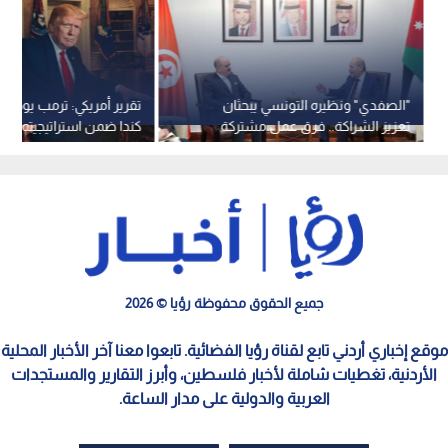
"الصفدي" ونظيره التونسي يبحثان
تقرير أمريكي: ترمب يوجه أ
تعزيز الشراكة.. فرق عمل مشتركة
كندا ضمن استراتيجيته لت
ومذكرة تفاهم دبلوماسية
الكرة الغربي
جميع الحقوق محفوظة رؤيا © 2026
موقع إخباري أردني تابع لقناة رؤيا الفضائية. تابعوا معنا آخر الأخبار المحلية
الأردنية، تغطيات شاملة لأخبار فلسطين، وأبرز التقارير والمستجدات
العربية والدولية على مدار الساعة.