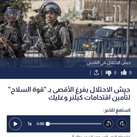
جيش الاحتلال في القدس
0
0
جيش الاحتلال يفرغ الأقصى بـ "قوة السلاح"
لتأمين اقتحامات كيلنر وغليك
استمع للخبر:
1
x
0:00
ملاحظة: النص المسموع ناتج عن نظام آلي