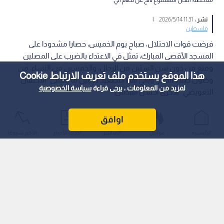
نشر :
11:31 2026/5/14
|
فلسطين
فرضت قوات الاحتلال، صباح يوم الخميس، حصارا مشدودا على
المسجد الأقصى المبارك، تمثل في الاعتداء بالضرب على المصلين
ومنع من دون سن الستين من الرجال، والخمسين من النساء، من
هذا الموقع يستخدم ملف تعريف الارتباط Cookie
وصول صلاة الفجر. ويأتي هذا التصعيد لتأمين ما يسمى "الاحتفال
لمزيد من المعلومات ، يرجى قراءة
سياسة الخصوصية
التعويضي" بذكرى احتلال القدس.
اوافق
الرئيسية
عواجل
المباشر
أحدث الأخبار
الأكثر شيوعًا