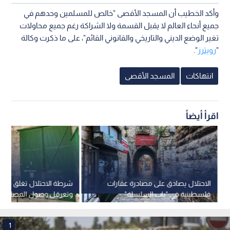
وأكد الخطيب أن المسجد الأقصى "خالص للمسلمين وحدهم في
جميع أنحاء العالم لا يقبل القسمة ولا الشراكة رغم جميع محاولات
تغير الوضع الديني والتاريخي والقانوني القائم"، على ما ذكرت وكالة
"
رويترز
".
انتهاكات
المسجد الأقصى
اقرأ أيضاً
الاحتلال يصادق على مصادرة عقارات
شرطة الاحتلال تغلق باب 
فلسطينية في "باب السلسلة"
وتعرقل وصول المصلين إ
بالقدس ومنحها للمستوطنين
1