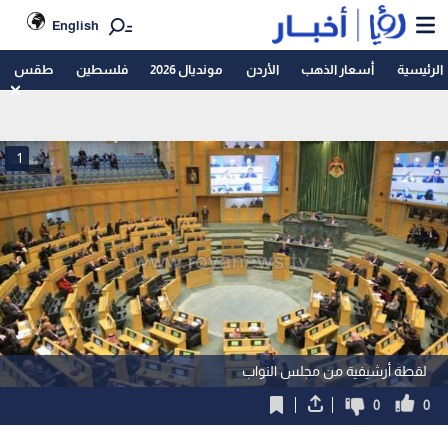
English
الرئيسية
أسعار الذهب
الأردن
مونديال 2026
فلسطين
طقس
1
لقطة أرشيفية من مجلس النواب
0
0