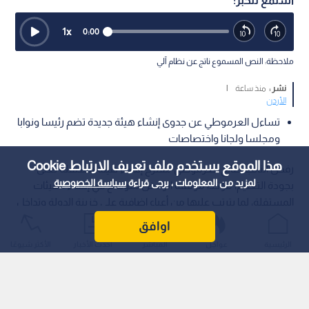
استمع للخبر:
1
x
0:00
ملاحظة: النص المسموع ناتج عن نظام آلي
نشر :
منذ ساعة
|
الأردن
تساءل العرموطي عن جدوى إنشاء هيئة جديدة تضم رئيسا ونوابا
ومجلسا ولجانا واختصاصات
هذا الموقع يستخدم ملف تعريف الارتباط Cookie
رفض النائب صالح العرموطي مقترح إنشاء هيئة مستقلة تعنى
لمزيد من المعلومات ، يرجى قراءة
سياسة الخصوصية
بجودة التعليم، مؤكدا موقفه الرافض للتوسع في إنشاء الهيئات
المستقلة، لما يترتب عليها من أعباء إضافية على خزينة الدولة وتداخل
في الاختصاصات بين المؤسسات الحكومية.
اوافق
الرئيسية
عواجل
المباشر
أحدث الأخبار
الأكثر شيوعًا