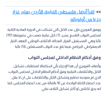
اقرأ أيضا : فلسطين النيابية: الأردن يعتبر غزة
جزءا من أولوياته
ووفق الغويري فإن عدد الكتل التي تشكلت في الدورة العادية الثانية
لمجلس النواب التاسع عشر، (7) كتل نيابية ضمت في عضويتها (117)
نائبا وهي: المستقبل، القرار، العدالة، الائتلاف الوطني، العهد، التيار
الديمقراطي، البرنامج، فيما بلغ عدد النواب المستقلين (13) نائبا.
وفق أحكام النظام الداخلي لمجلس النواب
وأضاف الغويري أن هذا الإجراء يأتي استكمالا لمتطلبات تشكيل
الكتل والائتلافات النيابية وفق أحكام النظام الداخلي لمجلس النواب،
الذي تم بموجبه تنظيم وتشكيل الكتل والائتلافات على ان لا يقل
عدد اعضاء الكتلة الواحدة عن 10 بالمائة من عدد اعضاء المجلس كما
انه يحق لكتلتين او أكثر تشكيل ائتلاف نيابي.