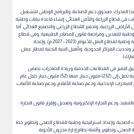
ا المحرك: صندوق دعم الصناعة، والبرنامج الوطني للتشغيل
لت في قطاع الزراعة والأمن الغذائي: إنشاء قاعدة بيانات وطنية
لأراضي الزراعية، وتحفيز القطاع الزراعي والتصنيع الغذائي. أما
وطنية للتعدين، ومراجعة قانون المصادر الطبيعية. وفي قطاع
الخدمات اللوجستية والنقل تضمنت: إحداث استراتيجية وطنية لقطاع النقل للأعوام (2023 - 2027 م)، وإعداد
تشارية لمشروع (Toll Roads)، وتطوير وتحديث المراكز الحدودية، وتأهيل البنية التحتية لمطار عمان
ارك).
 التميز في القطاعات الخدمية وزيادة الصادرات، تضمن
البرنامج التنفيذي (31) مبادرة، و(75) أولوية بكلفة إجمالية تصل إلى (232) مليون دينار، منها (52) مليون دينار خلال عام
عم المبادرات الإبداعية، ودعم صناعة الأفلام، ودعم صناعة الألعاب
تنفيذ، ودعم التجارة الإلكترونية، وتعديل وإقرار قانون التجارة
الصحية، وإعداد استراتيجية وطنية للقطاع الصحي وتطوير خط
 الصحي، وتطوير وأتمتة نظام إدارة مخزون الأدوية.