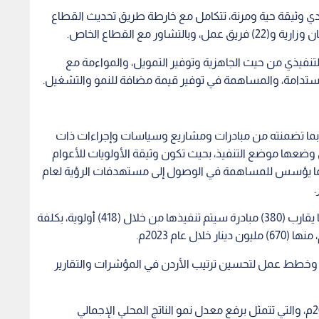
تصادي وثيقة حية ومرنة، تتكامل مع خارطة طريق تحديث القطاع
ر مع القطاع الخاص.
 التنفيذي من حيث الجاهزية وتوفير التمويل، والمواءمة مع
ستدامة، والمساهمة في توفير قيمة مضافة للنمو والتشغيل.
دي بما تضمنته من مبادرات ومشاريع وسياسات وإجراءات ذات
ضعها موضع التنفيذ، بحيث تكون وثيقة الأولويات للأعوام
اللاحقة، وبما يؤسس للمساهمة في الوصول إلى مستهدفات الرؤية لعام
وتضمن البرنامج (183) مبادرة، تم اختيارها من ضمن ما يقارب (380) مبادرة سيتم تنفيذها من خلال (418) أولوية، بكلفة
ج مراجعة وتعديل وإقرار (46) تشريعا، وخطط عمل لتحسين ترتيب الأردن في المؤشرات والتقارير
ويحدد البرنامج مستهدفات الاقتصاد الكلي للعام 2025م، والتي تتمثل برفع معدل نمو الناتج المحلي الإجمالي