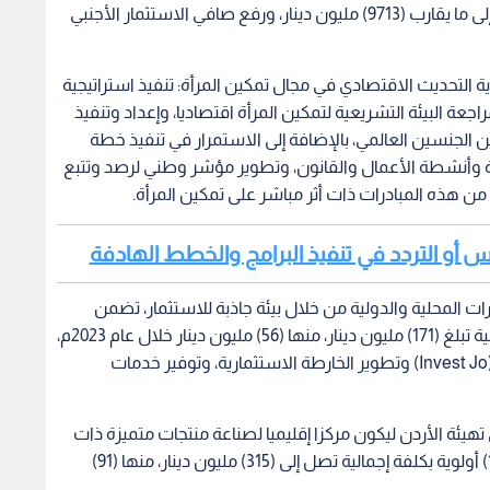
بالأسعار الثابتة إلى (3%)، ورفع حجم الصادرات تدريجيا إلى ما يقارب (9713) مليون دينار، ورفع صافي الاستثمار الأجنبي
ؤية التحديث الاقتصادي في مجال تمكين المرأة: تنفيذ استراتيجية
اجعة البيئة التشريعية لتمكين المرأة اقتصاديا، وإعداد وتنفيذ
الجنسين العالمي، بالإضافة إلى الاستمرار في تنفيذ خطة
أة وأنشطة الأعمال والقانون، وتطوير مؤشر وطني لرصد وتتبع
اعس أو التردد في تنفيذ البرامج والخطط الهادفة
ت المحلية والدولية من خلال بيئة جاذبة للاستثمار، تضمن
البرنامج التنفيذي (14) مبادرة، و(20) أولوية بكلفة إجمالية تبلغ (171) مليون دينار، منها (56) مليون دينار خلال عام 2023م،
ومن أبرزها: إطلاق منصة إلكترونية خاصة بالمستثمر (Invest Jo) وتطوير الخارطة الاستثمارية، وتوفير خدمات
يئة الأردن ليكون مركزا إقليميا لصناعة منتجات متميزة ذات
قيمة عالية، تضمن البرنامج التنفيذي (64) مبادرة و(116) أولوية بكلفة إجمالية تصل إلى (315) مليون دينار، منها (91)