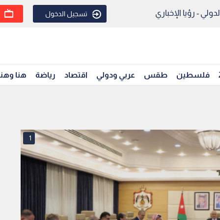
ولي - رؤيا الإخباري
تسجيل الدخول
فلسطين
طقس
عربي ودولي
اقتصاد
رياضة
هنا وهن
1