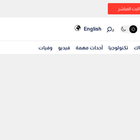
البث المباشر
English
اك
تكنولوجيا
أحداث مهمة
فيديو
وفيات