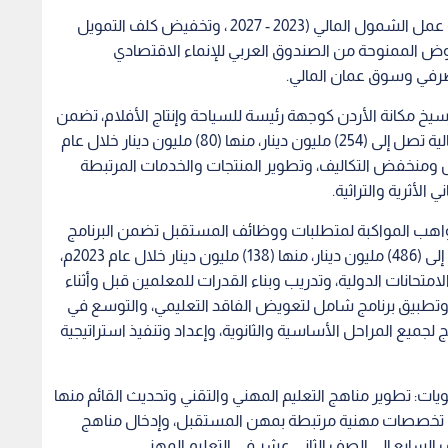
وفي قطاع الخدمات المالية: إطلاق استراتيجية وخطة عمل الشمول المالي (2023 - 2027 ، وتخفيض كلف التمويل
 الممنوحة من الصندوق العربي للإنماء الاقتصادي
صرفي وسوق عمان المالي.
خ مكانة الأردن كوجهة رئيسة للسياحة وإنتاج الأفلام، تضمن
البرنامج التنفيذي (7) مبادرات، و(17) أولوية، بكلفة إجمالية تصل إلى (254) مليون دينار، منها (80) مليون دينار خلال عام
عارض ومنخفض التكاليف، وتطوير المنتجات والخدمات المرتبطة
الأثرية والتراثية.
لمواهب المواكبة لمتطلبات ووظائف المستقبل تضمن البرنامج
التنفيذي (44) مبادرة، و(81) أولوية بكلفة إجمالية تصل إلى (486) مليون دينار، منها (138) مليون دينار خلال عام 2023م،
امتحانات الدولية، وتدريب وبناء القدرات للمعلمين قبل وأثناء
سع في رياض الأطفال (KG2)، و تنفيذ وتطبيق برنامج شامل لتعويض الفاقد التعليمي، والتوسع في
جميع المراحل الأساسية والثانوية، وإعداد وتنفيذ استراتيجية
ويات: تطوير مناهج التعليم المهني والتقني وتحديث القائم منها
ث تخصصات مهنية مرتبطة بمهن المستقبل، وإدخال مناهج
لسابع إلى الصف الثاني عشر في التعليم المهني.