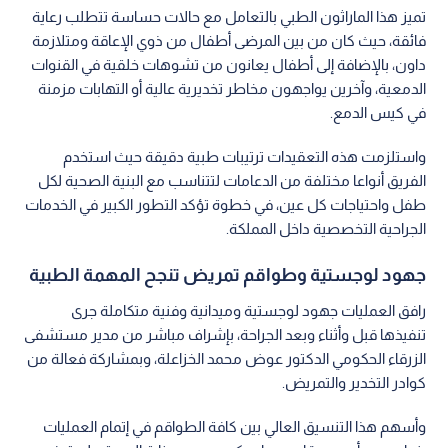
تميز هذا الماراثون الطبي بالتعامل مع حالات حساسة تتطلب رعاية
فائقة، حيث كان من بين المرضى أطفال من ذوي الإعاقة ومتلازمة
داون، بالإضافة إلى أطفال يعانون من تشوهات خلقية في القنوات
الدمعية، وآخرين يواجهون مخاطر تخديرية عالية أو التهابات مزمنة
في كيس الدمع.
واستلزمت هذه التعقيدات ترتيبات طبية دقيقة حيث استخدم
الفريق أنواعا مختلفة من الدعامات لتتناسب مع البنية الصحية لكل
طفل واحتياجات كل عين، في خطوة تؤكد التطور الكبير في الخدمات
الجراحية التخصصية داخل المملكة.
جهود لوجستية وطواقم تمريض تنجح المهمة الطبية
رافق العمليات جهود لوجستية وميدانية وفنية متكاملة جرى
تنفيذها قبل وأثناء وبعد الجراحة، بإشراف مباشر من مدير مستشفى
الزرقاء الحكومي الدكتور عوض محمد الخزاعلة، وبمشاركة فعالة من
كوادر التخدير والتمريض.
وأسهم هذا التنسيق العالي بين كافة الطواقم في إتمام العمليات