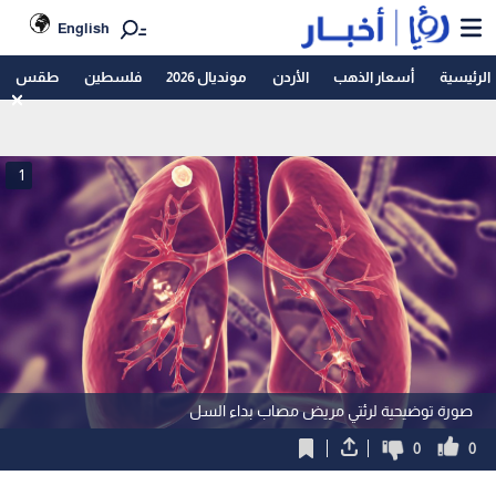
English
الرئيسية
أسعار الذهب
الأردن
مونديال 2026
فلسطين
طقس
1
صورة توضيحية لرئتي مريض مصاب بداء السل
0
0