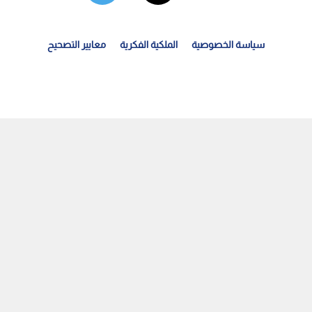
سياسة الخصوصية
الملكية الفكرية
معايير التصحيح
نجاز طبي نوعي في وزارة الصحة: زراعة دعامات دمعية...