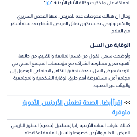
المملكة، على ما ذكرت وكالة الأنباء الأردنية "
بترا
".
وقال إن هنالك فحوصات عدة للمريض، منها الفحص السريري
والبكتيريولوجي، بحيث يكون تماثل المريض للشفاء بعد ستة أشهر
من العلاج.
الوقاية من السل
وأوضحت سهى الغول من قسم المتابعة والتقييم، من جانبها،
أهمية تعزيز منظومة الشراكة مع مؤسسات المجتمع المدني في
التوعية بمرض السل، بهدف تحقيق التكافل الاجتماعي للوصول إلى
مجتمع آمن، مستعرضة أهم طرق الوقاية الشخصية والمجتمعية
والبيئات غير الصحية.
اقرأ أيضا : الصحة تطمئن الأردنيين: الأدوية
متوفرة
كذلك تناولت الفنانة الأردنية رانيا إسماعيل (خضره) التطور التاريخي
للمرض بالعالم والأردن خصوصا والسبل المتبعة لمكافحته.