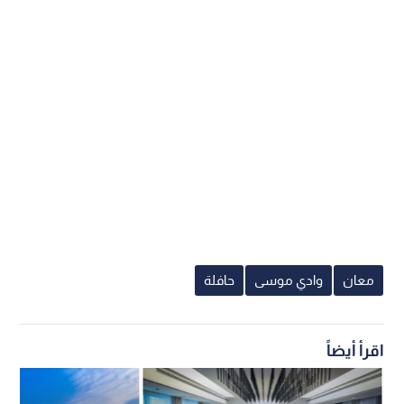
معان
وادي موسى
حافلة
اقرأ أيضاً