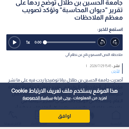
جامعة الحسين بن طلال توضح ردها على
تقرير "ديوان المحاسبة" وتؤكد تصويب
معظم الملاحظات
استمع للخبر:
1
x
0:00
ملاحظة: النص المسموع ناتج عن نظام آلي
نشر :
15:45 2026/7/29
|
الأردن
أصدرت جامعة الحسين بن طلال بيانا توضيحيا ردت فيه على ما نشر
مؤخرا بشأن الـملاحظات الـواردة في تقرير ديوان الـمحاسبة، مؤكدة
هذا الموقع يستخدم ملف تعريف الارتباط Cookie
احترامها الـتام للدور الـرقابي الذي يقوم به الـديوان في حماية الـمال
لمزيد من المعلومات ، يرجى قراءة
سياسة الخصوصية
الـعام، ومشددة في الـوقت ذاته على أن التقارير الـرقابية هي
ملاحظات قابلة للرد والتصويب ولا تشكل أنها قرارات قضائية أو
إدارية نهائية.
اوافق
الرئيسية
عواجل
المباشر
أحدث الأخبار
الأكثر شيوعًا