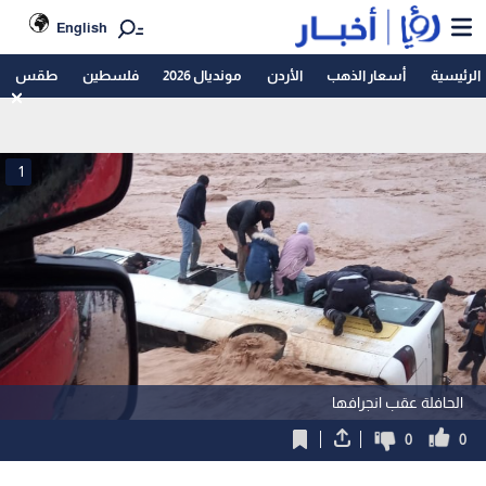
English
الرئيسية
أسعار الذهب
الأردن
مونديال 2026
فلسطين
طقس
1
الحافلة عقب انجرافها
0
0