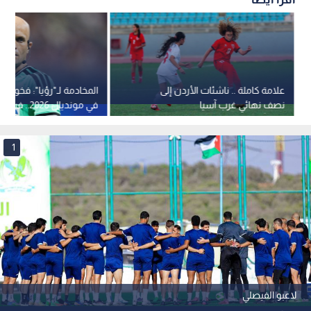
علامة كاملة .. ناشئات الأردن إلى
المخادمة لـ"رؤيا": فخور بت
نصف نهائي غرب آسيا
في مونديال 2026.. فيديو
1
لاعبو الفيصلي