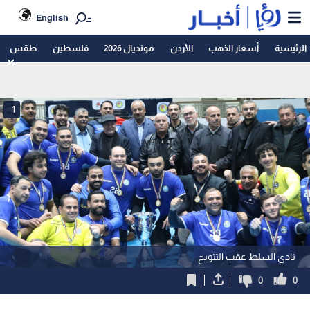
English
الرئيسية
أسعار الذهب
الأردن
مونديال 2026
فلسطين
طقس
1
نادي السلط عقب التتويج
0
0