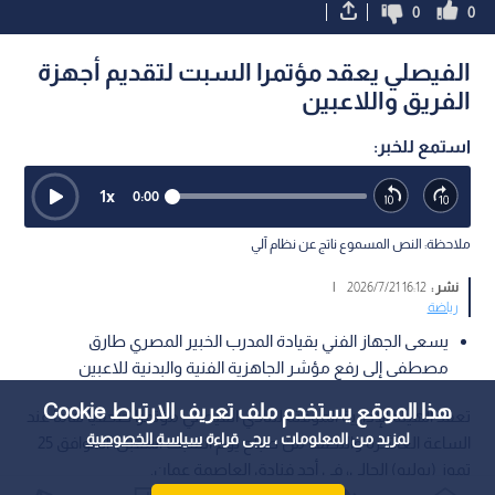
0
0
الفيصلي يعقد مؤتمرا السبت لتقديم أجهزة
الفريق واللاعبين
استمع للخبر:
1
x
0:00
ملاحظة: النص المسموع ناتج عن نظام آلي
نشر :
16:12 2026/7/21
|
رياضة
يسعى الجهاز الفني بقيادة المدرب الخبير المصري طارق
مصطفى إلى رفع مؤشر الجاهزية الفنية والبدنية للاعبين
هذا الموقع يستخدم ملف تعريف الارتباط Cookie
تعقد الهيئة الإدارية المؤقتة للنادي الفيصلي مؤتمرا صحفيا هاما عند
لمزيد من المعلومات ، يرجى قراءة
سياسة الخصوصية
الساعة العاشرة والنصف من صباح يوم السبت المقبل، الموافق 25
تموز (يوليو) الحالي، في أحد فنادق العاصمة عمان.