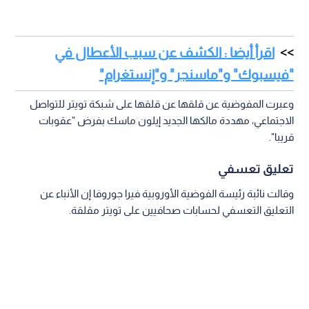
اقرأ أيضا : الكشف عن سبب الأعطال في
"فيسبوك" و"ماسنجر" و"إنستغرام"
وعبرت المفوضية عن قلقها عن قلقها على شبكة تويتر للتواصل
الاجتماعي، مهددة مالكها الجديد إيلون ماسك بفرض "عقوبات
قريبا".
تعليق تعسفي
وقالت نائبة رئيسة الفوضية الأوروبية فيرا جوروفا إن الأنباء عن
التعليق التعسفي لحسابات صحافيين على تويتر مقلقة.