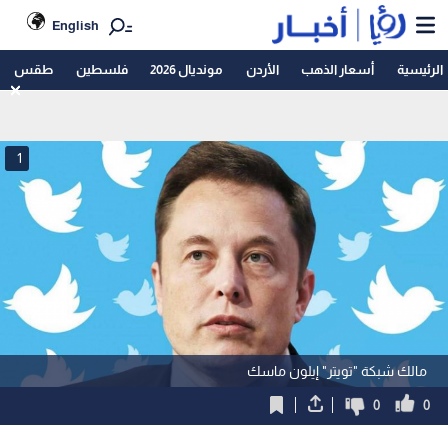
English
الرئيسية
أسعار الذهب
الأردن
مونديال 2026
فلسطين
طقس
1
مالك شبكة "تويتر" إيلون ماسك
0
0