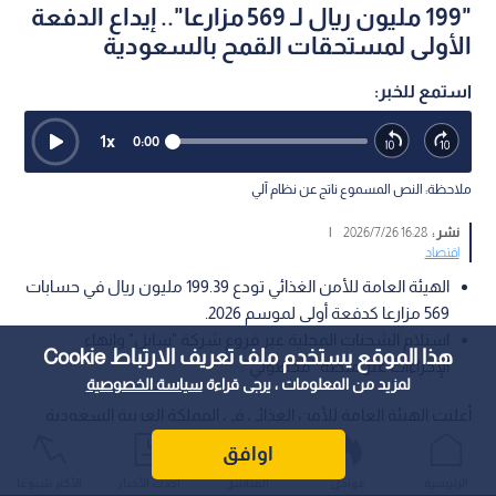
"199 مليون ريال لـ 569 مزارعا".. إيداع الدفعة
الأولى لمستحقات القمح بالسعودية
استمع للخبر:
1
x
0:00
ملاحظة: النص المسموع ناتج عن نظام آلي
نشر :
16:28 2026/7/26
|
اقتصاد
الهيئة العامة للأمن الغذائي تودع 199.39 مليون ريال في حسابات
569 مزارعا كدفعة أولى لموسم 2026.
استلام الشحنات المحلية عبر فروع شركة "سابل" وإنهاء
هذا الموقع يستخدم ملف تعريف الارتباط Cookie
الإجراءات عبر منصة "محصولي".
لمزيد من المعلومات ، يرجى قراءة
سياسة الخصوصية
أعلنت الهيئة العامة للأمن الغذائي في المملكة العربية السعودية
عن صرف مستحقات الدفعة الأولى لمزارعي القمح المحلي لموسم
اوافق
عام 2026، الذين أتموا توريد الكميات المخصوصة لهم عبر فروع
الرئيسية
عواجل
المباشر
أحدث الأخبار
الأكثر شيوعًا
الشركة الوطنية لإمدادات الحبوب "سابل" وأغلقوا حساباتهم