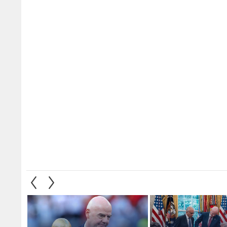
راجع عن مخطط بيع
إنفانتينو: ألغينا فكرة بيع حصة من
"نيويو
 فيفا لمستثمرين
كأس العالم بسبب وجود
التجاري
انقسامات
تمرد ك
1