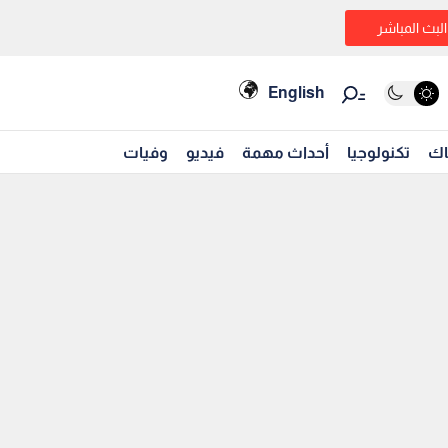
البث المباشر
English
اك
تكنولوجيا
أحداث مهمة
فيديو
وفيات