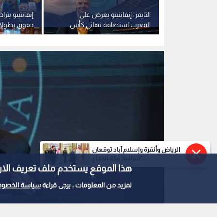
الرئيس الأرجنتيني خافيير ميلي
0
0
الرياض وأنقرة وإسلام آباد توقعان
بعد انتقادات المنتخب 
"اتفاقية مكة للدفاع...
هذا الموقع يستخدم ملف تعريف الارتباط e
الأرجنتيني يقر طرد ال
لمزيد من المعلومات ، يرجى قراءة
سياسة الخصوص
"الكراهية"