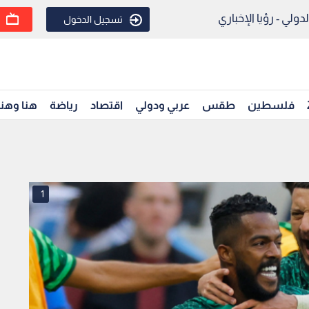
ولي - رؤيا الإخباري
تسجيل الدخول
فلسطين
طقس
عربي ودولي
اقتصاد
رياضة
هنا وهن
1