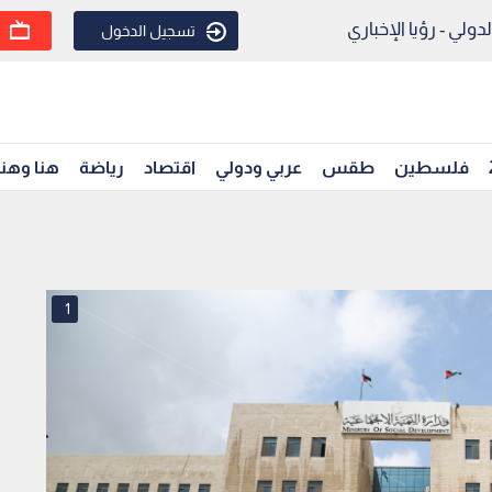
ولي - رؤيا الإخباري
تسجيل الدخول
فلسطين
طقس
عربي ودولي
اقتصاد
رياضة
هنا وهن
1