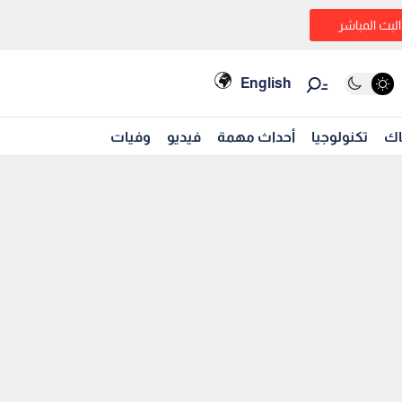
البث المباشر
English
اك
تكنولوجيا
أحداث مهمة
فيديو
وفيات