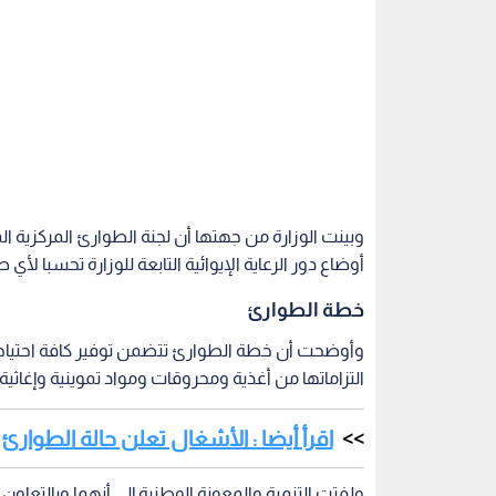
وبينت الوزارة من جهتها أن لجنة الطوارئ المركزية ا
أوضاع دور الرعاية الإيوائية التابعة للوزارة تحسبا لأ
خطة الطوارئ
وأوضحت أن خطة الطوارئ تتضمن توفير كافة احتياجات دور
التزاماتها من أغذية ومحروقات ومواد تموينية وإغاثية
اقرأ أيضا : الأشغال تعلن حالة الطوا
ولفتت التنمية والمعونة الوطنية إلى أنهما وبالتعاو