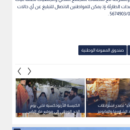
ات الطارئة ،إذ يمكن للمواطنين الاتصال للتبليغ عن أي حالات
صندوق المعونة الوطنية
واء" تصدر اشتراطات
الكنيسة الأرثوذكسية تحيي يوم
وزير ا
الشاورما والمايونيز
الحج الوطني إلى موقع مار إلياس
أعلى ن
الأثري في عجلون
الصادر