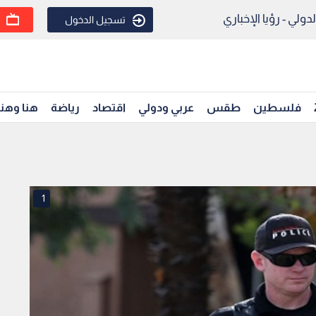
ولي - رؤيا الإخباري
تسجيل الدخول
فلسطين
طقس
عربي ودولي
اقتصاد
رياضة
هنا وهن
1