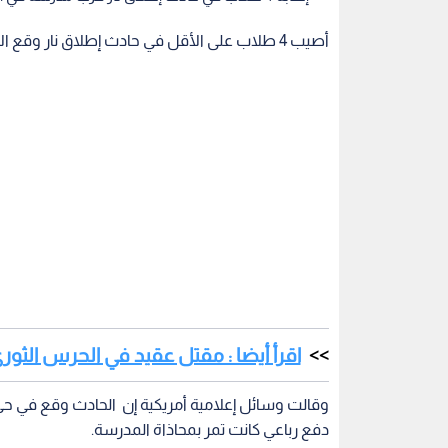
أصيب 4 طلاب على الأقل في حادث إطلاق نار وقع الأربعاء بالقرب من مدرسة في ولاية فيلادلفيا الأمريكية.
اقرأ أيضا : مقتل عقيد في الحرس الثوري
وقالت وسائل إعلامية أمريكية إن الحادث وقع في حي 
دفع رباعي كانت تمر بمحاذاة المدرسة.
وأعلنت الشرطة الأمريكية من جهتها إصابة فتاتين بعمر 15 عاما، وفتيين بعمر 16 عاما جراء ا