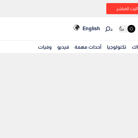
البث المباشر
English
اك
تكنولوجيا
أحداث مهمة
فيديو
وفيات