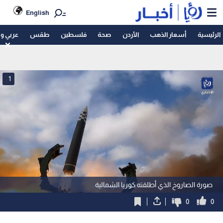
English
الرئيسية
أسعار الذهب
الأردن
صحة
فلسطين
طقس
عربي و
1
صورة الصاروخ الذي أطلقته كوريا الشمالية
0
0