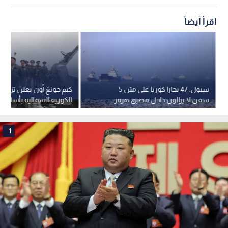
اقرأ أيضاً
سيول: 47 بحارا كوريا على متن 5
كيم جونغ أون يعلن تزويد ا
سفن لا يزالون داخل مضيق هرمز
الكورية الشمالية بأسلحة ن
1