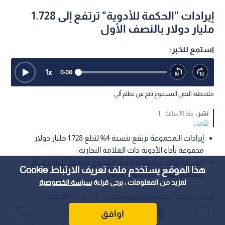
إيرادات "الحكمة للأدوية" ترتفع إلى 1.728
مليار دولار بالنصف الأول
استمع للخبر:
1
x
0:00
ملاحظة: النص المسموع ناتج عن نظام آلي
نشر :
منذ 16 ساعة
|
الأردن
إيرادات الـمجموعة ترتفع بنسبة 4% لتبلغ 1.728 مليار دولار
مدفوعة بأداء الأدوية ذات العلامة التجارية.
الـشركة تؤكد توقعاتها للنمو الـسنوي وتواصل إعادة شراء
هذا الموقع يستخدم ملف تعريف الارتباط Cookie
الأسهم بقيمة 250 مليون دولار.
لمزيد من المعلومات ، يرجى قراءة
سياسة الخصوصية
أعلنت شركة "حكمة فارماسيوتيكلز بي. إل. سي." (الحكمة)،
المجموعة الدوائية متعددة الجنسيات، عن نتائجها المالية الـمرحلية
اوافق
للنصف الأول من العام الحالي المنتهي في 30 حزيران، حيث سجلت