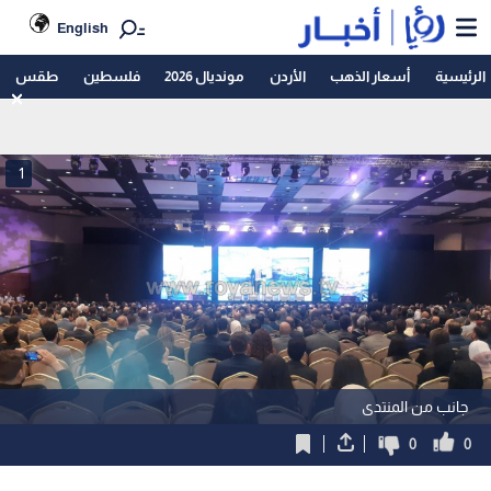
English
الرئيسية
أسعار الذهب
الأردن
مونديال 2026
فلسطين
طقس
1
جانب من المنتدى
0
0