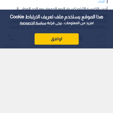
الأردن
أحيت الكنيسة الأرثوذكسية، اليوم الجمعة، يوم الحج الوطني إلى
موقع مار إلياس الأثري في محافظة عجلون، بإقامة قداس إلهي
هذا الموقع يستخدم ملف تعريف الارتباط Cookie
ترأسه مطران الأردن للروم الأرثوذكس، المطران خريستوفوروس
لمزيد من المعلومات ، يرجى قراءة
سياسة الخصوصية
عطالله، بمناسبة عيد النبي إيليا التسبيتي، بمشاركة عدد من الكهنة
وحضور مؤمنين وزوار من مختلف مناطق المملكة.
اوافق
الرئيسية
عواجل
المباشر
أحدث الأخبار
الأكثر شيوعًا
وأكد المطران عطالله في عظته، أهمية الاقتداء بسيرة النبي إيليا وما