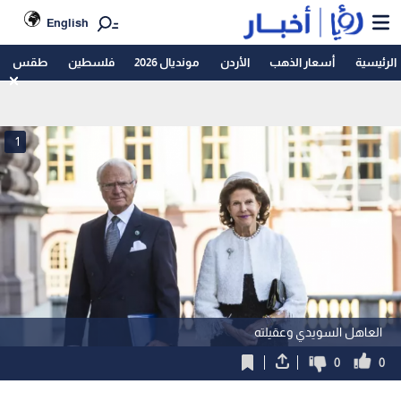
English
الرئيسية
أسعار الذهب
الأردن
مونديال 2026
فلسطين
طقس
1
العاهل السويدي وعقيلته
0
0