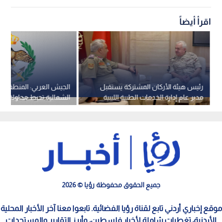
اقرأ أيضاً
رئيس هيئة الأركان المشتركة يستقبل
الجيش العربي: المنطقة ا
مدير عام إدارة الخدمات الطبية الليبية
الشمالية تحبط محاولة تس
إحدى واجهاتها الحدودية
جميع الحقوق محفوظة رؤيا © 2026
موقع إخباري أردني تابع لقناة رؤيا الفضائية. تابعوا معنا آخر الأخبار المحلية
الأردنية، تغطيات شاملة لأخبار فلسطين، وأبرز التقارير والمستجدات