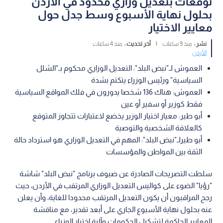
توقعات بتعديل وزاري محدود في الأردن
بحلول نهاية الأسبوع وسط جدل حول
معايير الاختيار
نشر :
منذ 9 ساعات
|
آخر تحديث :
منذ 4 ساعات
الأردن
العموش لـ"نبض البلد": التعديل الوزاري محكوم بـ"الشلل
السياسية" ورئيس الوزراء يتكتم بشدة
العموش: هناك 136 شخصا يدورون في فلك المواقع السياسية
فقط كوزير أو سفير أو عين
أبو طير: معيار اختيار الوزير يخضع لاعتبارات تتجاوز المتوقع
كالعلاقة الشخصية والتوصية
أبو طيرلـ"نبض البلد": المهم في التعديل الوزاري هو استرداد حالة
الثقة بين المواطن والمؤسسات
سلطت التصريحات الصادرة عن ضيوف برنامج "نبض البلد" شاشة
"رؤيا" الضوء على كواليس التعديل الوزاري المرتقب في الأردن، حيث
رجح المراقبون أن يكون التعديل المرتقب محدودا للغاية، وأن يعلن
عنه بحلول نهاية الأسبوع الجاري على أبعد تقدير، مع مناقشة
المعايير الحاكمة لتشكيل الحكومات وآلية اختيار الوزراء.