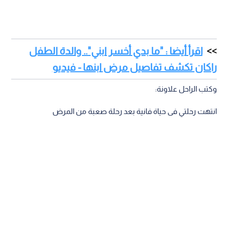
اقرأ أيضا : "ما بدي أخسر ابني".. والدة الطفل
راكان تكشف تفاصيل مرض ابنها - فيديو
وكتب الراحل علاونة:
انتهت رحلتي فى حياة فانية بعد رحلة صعبة من المرض