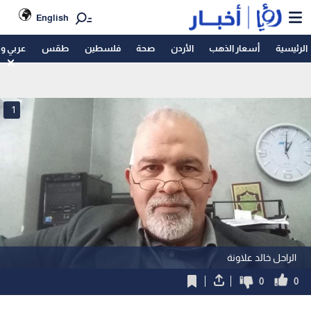
English
الرئيسية
أسعار الذهب
الأردن
صحة
فلسطين
طقس
عربي و
1
الراحل خالد علاونة
0
0