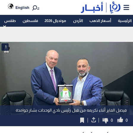
English
الرئيسية
أسعار الذهب
الأردن
مونديال 2026
فلسطين
طقس
1
فيصل الفايز أثناء تكريمه من قبل رئيس نادي الوحدات بشار حوامدة
0
0