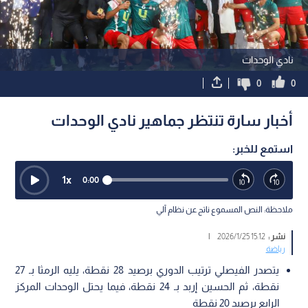
نادي الوحدات
0
0
أخبار سارة تنتظر جماهير نادي الوحدات
استمع للخبر:
1
x
0:00
ملاحظة: النص المسموع ناتج عن نظام آلي
نشر :
15:12 2026/1/25
|
رياضة
يتصدر الفيصلي ترتيب الدوري برصيد 28 نقطة، يليه الرمثا بـ 27
نقطة، ثم الحسين إربد بـ 24 نقطة، فيما يحتل الوحدات المركز
الرابع برصيد 20 نقطة