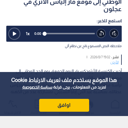
الوطني إلى موقع مار إلياس الأثري في
عجلون
استمع للخبر:
1
x
0:00
ملاحظة: النص المسموع ناتج عن نظام آلي
نشر :
19:02 2026/8/7
|
الأردن
أحيت الكنيسة الأرثوذكسية، اليوم الجمعة، يوم الحج الوطني إلى
موقع مار إلياس الأثري في محافظة عجلون، بإقامة قداس إلهي
هذا الموقع يستخدم ملف تعريف الارتباط Cookie
ترأسه مطران الأردن للروم الأرثوذكس، المطران خريستوفوروس
لمزيد من المعلومات ، يرجى قراءة
سياسة الخصوصية
عطالله، بمناسبة عيد النبي إيليا التسبيتي، بمشاركة عدد من الكهنة
وحضور مؤمنين وزوار من مختلف مناطق المملكة.
اوافق
الرئيسية
عواجل
المباشر
أحدث الأخبار
الأكثر شيوعًا